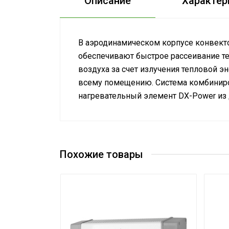
Описание
Характер
В аэродинамическом корпусе конвекто
обеспечивают быстрое рассеивание те
воздуха за счет излучения тепловой э
всему помещению. Система комбинир
нагревательный элемент DX-Power из 
Руководство по эксплуатации
Сетевой кабель
Сертификат
Сертификат
Управление c мобильного приложения
Сертификат
Wi-Fi
Похожие товары
Тип термостата
Вес товара с упаковкой (брутто)
Объединение в инверторную систему
отопления
Таймер на отключение