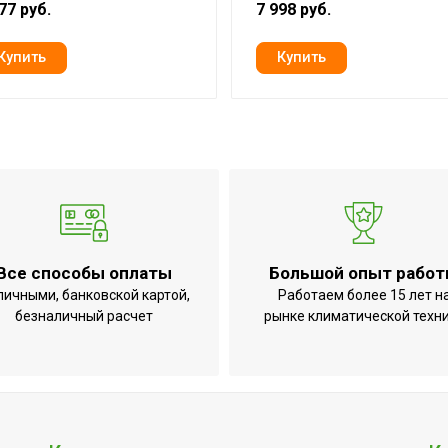
77 руб.
7 998 руб.
й
Нет
Встроенный
Нет
11.1
10 лет
Аварийное отключение при наклоне или опрокидывани
перегрева;Индикация включения;Механический терм
Все способы оплаты
Большой опыт рабо
64
личными, банковской картой,
Работаем более 15 лет н
2
безналичный расчет
рынке климатической техн
о
20
Да
Да