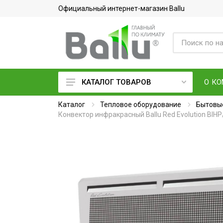
Официальный интернет-магазин Ballu
О К
КАТАЛОГ ТОВАРОВ
Каталог
Кондиционеры воздуха
Тепловое оборудование
Бытовые
Конвектор инфракрасный Ballu Red Evolution BIH
Вентиляция и очистка воздуха
Осушители воздуха
Водонагреватели
Обогреватели
Тепловое оборудование
Электросушилки для рук