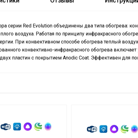
истики
Отзывы
Инструкци
ра серии Red Evolution объединены два типа обогрева: к
плого воздуха. Работая по принципу инфракрасного обогр
нергии. При конвективном способе обогрева теплый возду
ованного конвективно-инфракрасного обогрева включае
двух пластин с покрытием Anodic Coat. Эффективен для п
Да (с вилкой)
 по
Нет
Механический
5.7
Нет
Нет