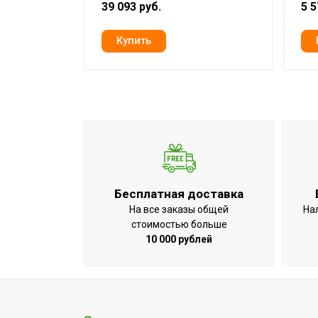
39 093 руб.
5 5
Возможность использования в ванно
комнате
Блок управления
Сохранение настроек при отключении
электричества
Глубина товара
Срок службы
УТП
Бесплатная доставка
Ширина товара
На все заказы общей
На
Количество режимов нагрева
стоимостью больше
10 000 рублей
Эффективен для помещ. площадью д
Регулировка температуры
Аварийное отключение при сильном
наклоне или опрокидывании