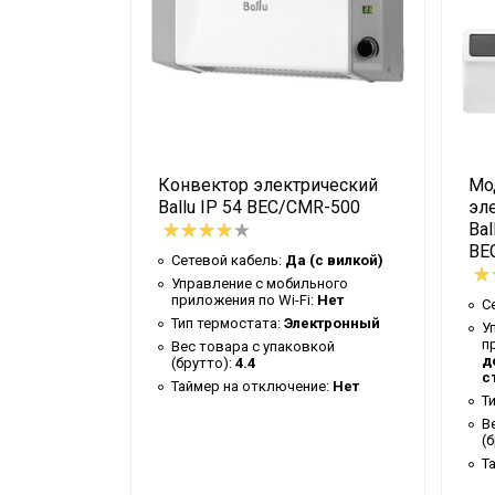
Высота упаковки товара
Гарантийный документ
Глубина упаковки товара
Цвет корпуса
Ширина упаковки товара
рический
Конвектор электрический
Мо
Бренд
MR-1000
Ballu IP 54 BEC/CMR-500
эл
Bal
Макс. потребляемая мощность
BE
(с вилкой)
Сетевой кабель:
Да (с вилкой)
Тип нагревательного элемента
ьного
Управление c мобильного
:
Нет
приложения по Wi-Fi:
Нет
С
Кабель для подключения к системе
ектронный
Тип термостата:
Электронный
У
отопления
п
вкой
Вес товара с упаковкой
д
(брутто):
4.4
Гарантийный срок
с
ие:
Нет
Таймер на отключение:
Нет
Т
Серия
В
(
Высота товара
Т
Wi-Fi модуль