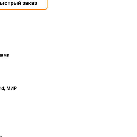
иями
ard, МИР