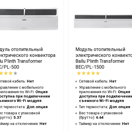
46
Гарантийный талон
14.2
Белый
73.5
дуль отопительный
Модуль отопительный
Ballu
ектрического конвектора
электрического конвект
lu Plinth Transformer
Ballu Plinth Transformer
1.5
C/PL-500
BEC/PL-1500
Панельный монолитный нагревательный элемент
етевой кабель:
Нет
Сетевой кабель:
Нет
Нет
правление c мобильного
Управление c мобильного
риложения по Wi-Fi:
Опция
приложения по Wi-Fi:
Опция
оступна при подключении
доступна при подключени
3 года
ъемного Wi-Fi модуля
съемного Wi-Fi модуля
ип термостата:
Доп.опция
Тип термостата:
Доп.опция
Red Evolution
ес товара с упаковкой
Вес товара с упаковкой
брутто):
5.37
(брутто):
6.64
41.3
аймер на отключение:
Нет
Таймер на отключение:
Нет
Нет