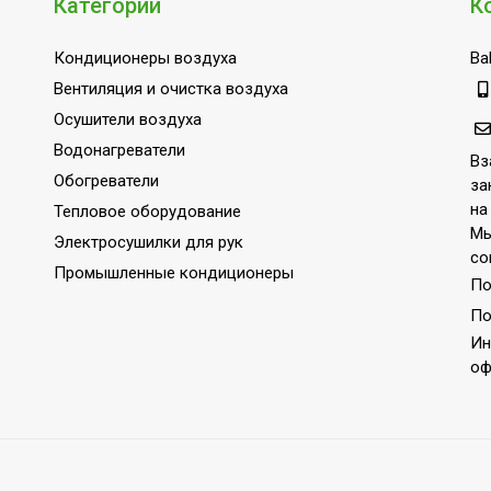
Категории
К
1,0 °С
Нет
Кондиционеры воздуха
Bal
Механическое
Вентиляция и очистка воздуха
Осушители воздуха
Нет
Водонагреватели
4.5
Вз
Обогреватели
за
Да
на
Тепловое оборудование
Нет
Мы
Электросушилки для рук
со
Нет
Промышленные кондиционеры
По
1.5
По
Да
Ин
оф
Нет
Нет
Нет
Да