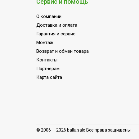
Сервис и помощь
Точность установки температуры
Индивидуальное программирование
О компании
Доставка и оплата
Вид управления
Гарантия и сервис
Инверторная технология
Монтаж
Вес товара (нетто)
Возврат и обмен товара
Комплект настенного крепления
Контакты
Цифровой дисплей
Партнёрам
Режим проветривания
Карта сайта
МОЩНОСТЬ ПОТРЕБЛЕНИЯ до
Индикация включения
Защита кнопок управления от детей
Индикация температуры нагрева
Индикация режимов работы
© 2006 — 2026 ballu.sale Все права защищены
Набор крепежных элементов в