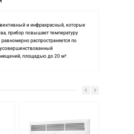
и
онвективный и инфракрасный, которые
ева, прибор повышает температуру
х равномерно распространяется по
т усовершенствованный
омещений, площадью до 20 м².