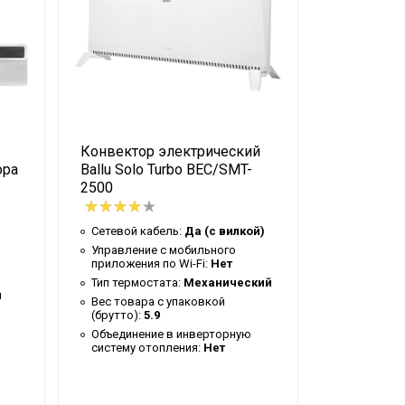
Конвектор электрический
Модуль о
ора
Ballu Solo Turbo BEC/SMT-
электриче
2500
Ballu Plint
BEC/PL-1
Сетевой кабель:
Да (с вилкой)
Сетевой к
Управление c мобильного
приложения по Wi-Fi:
Нет
Управлени
приложения
Тип термостата:
Механический
и
доступна
Вес товара с упаковкой
съемного 
(брутто):
5.9
Тип термо
Объединение в инверторную
Вес товар
систему отопления:
Нет
(брутто):
5
Таймер на