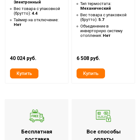
Электронный
Тип термостата:
Бренд
Ballu
Механический
Вес товара с упаковкой
(брутто):
4.4
Вес товара с упаковкой
Макс. потребляемая
(брутто):
5.7
Таймер на отключение:
2
Нет
мощность
Объединение в
инверторную систему
Тип нагревательного
отопления:
Нет
HEDGEHOG
элемента
Кабель для подключения
Нет
40 024 руб.
6 508 руб.
к системе отопления
Гарантийный срок
3 года
Серия
Plinth Transformer
Высота товара
22
Работа с умным домом
Да
Wi-Fi модуль
Доп.опция
Возможность
использования в ванной
Нет
Бесплатная
Все способы
комнате
доставка
оплаты