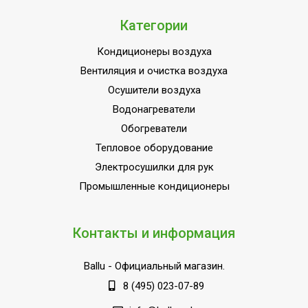
МОЩНОСТЬ
2
Категории
ПОТРЕБЛЕНИЯ до
Работает с Салют
Да
Кондиционеры воздуха
Вентиляция и очистка воздуха
Индикация включения
Нет
Осушители воздуха
Защита кнопок
Нет
Водонагреватели
управления от детей
Обогреватели
Индикация температуры
Нет
Тепловое оборудование
нагрева
Электросушилки для рук
Индикация режимов
Нет
Промышленные кондиционеры
работы
Набор крепежных
Да
элементов в комплекте
Контакты и информация
Комплект напольной
Доп.опция
установки
Ballu
- Официальный магазин.
8 (495) 023-07-89
Напряжение
220 - 240
электропитания, В