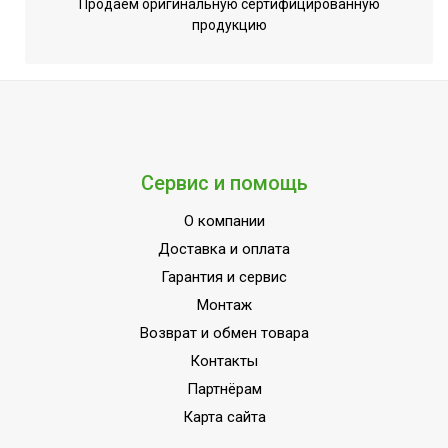
Эффективен для помещ.
Продаем оригинальную сертифицированную
25
продукцию
площадью до
Регулировка
Да, терморегулятор
температуры
(опция)
Аварийное отключение
при сильном наклоне или
Да
опрокидывании
Сервис и помощь
Индивидуальное
Нет
программирование
О компании
Доставка и оплата
Вид управления
Электронное + Wi-Fi
Гарантия и сервис
Инверторная технология
Нет
Монтаж
Вес товара (нетто)
5.39
Возврат и обмен товара
Комплект настенного
Да
Контакты
крепления
Партнёрам
Цифровой дисплей
Нет
Карта сайта
Режим проветривания
Нет