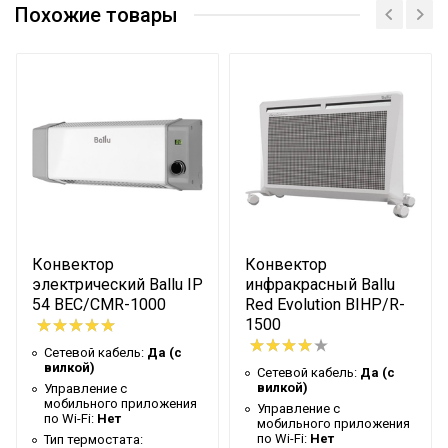
Похожие товары
Сертификат
Управление c
Опция доступна при
Сертификат
мобильного приложения
подключении
по Wi-Fi
съемного Wi-Fi модуля
Тип термостата
Доп.опция
Вес товара с упаковкой
6.79
(брутто)
Таймер на отключение
Нет
Работает с Марусей
Да
Высота упаковки товара
26
Конвектор
Конвектор
Работает с Алисой
Да
электрический Ballu IP
инфракрасный Ballu
54 BEC/CMR-1000
Red Evolution BIHP/R-
Гарантийный документ
Гарантийный талон
1500
Глубина упаковки товара
13
Сетевой кабель:
Да (с
вилкой)
Сетевой кабель:
Да (с
Цвет корпуса
Белый
вилкой)
Управление c
мобильного приложения
Управление c
Ширина упаковки товара
139
по Wi-Fi:
Нет
мобильного приложения
по Wi-Fi:
Нет
Тип термостата:
Работает с HOMMYN
Да