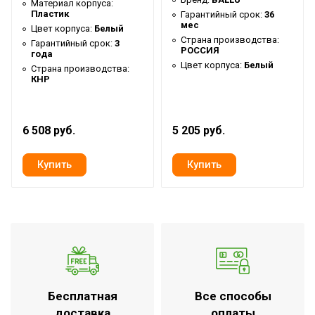
Система самодиагностики
Материал корпуса:
Нет
Пластик
Гарантийный срок:
36
неисправности
мес
Цвет корпуса:
Белый
Страна производства:
Защита от перегрева
Да
Гарантийный срок:
3
РОССИЯ
года
Аварийное отключение
Цвет корпуса:
Белый
Страна производства:
КНР
при сильном наклоне или
Да
опрокидывании
Х-образный
6 508 руб.
5 205 руб.
Тип нагревательного
монолитный
элемента
нагревательный
элемент
Вариант размещения
Вертикальное
Вид установки
Напольная,Настенная
(крепления)
Напряжение
Array В
электропитания
Бесплатная
Все способы
Сетевой кабель с вилкой
Да
доставка
оплаты