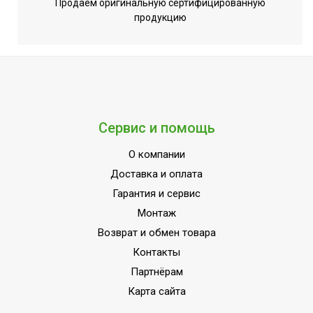
Продаем оригинальную сертифицированную
Регулировка температуры
Да (механический
продукцию
нагрева
регулятор)
Тип термостата
Механический
Подсветка дисплея
Нет
Цифровой дисплей
Нет
Индикация включения
Нет
Сервис и помощь
Индикация температуры
Нет
О компании
нагрева
Доставка и оплата
Типоразмер
Вертикальный
Гарантия и сервис
Монтаж
Возврат и обмен товара
Контакты
Партнёрам
Карта сайта