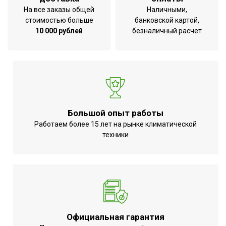
Кабель для подключения
Нет
На все заказы общей
Наличными,
к системе отопления
стоимостью больше
банковской картой,
10 000 рублей
безналичный расчет
Вес товара (нетто)
3.3 кг
Высота товара
0.4 м
Габаритные размеры
0,4*0,46*0,113 м
товара (В*Ш*Г)
Глубина товара
0.113 м
Ширина товара
0.46 м
Большой опыт работы
Да (ножки с колесами
Работаем более 15 лет на рынке климатической
Набор крепежных
техники
+ набор для настенной
элементов в комплекте
установки)
Пульт управления в
Нет
комплекте
Вид управления
Механическое
Точность установки
1,0 °С
Официальная гарантия
температуры