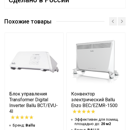
Сделано в России
Руководство по эксплуатации
Эффективен для помещ.
8 м2
площадью до
Похожие товары
Бренд
BALLU
Гарантийный срок
36 мес
Цвет корпуса
Белый
Потребительский класс
Стандарт
Макс. потребляемая
0.5 кВт
мощность
Ступени мощности
Array кВт
нагрева
Блок управления
Конвектор
Количество режимов
Transformer Digital
электрический Ballu
2
Inverter Ballu BCT/EVU-
Enzo BEC/EZMR-1500
нагрева
4I
Класс
IP24
Эффективен для помещ.
пылевлагозащищенности
площадью до:
20 м2
Бренд:
Ballu
Бренд:
BALLU