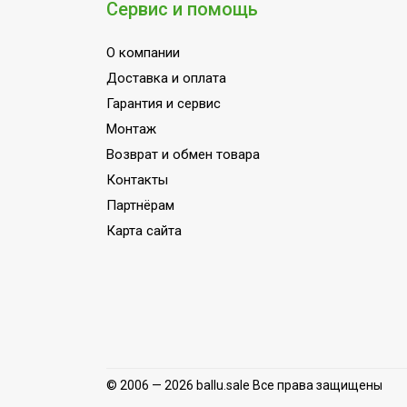
Сервис и помощь
Индикация температуры воздуха (вбли
Индикация температуры воздуха (вбли
О компании
Подсветка пульта
Доставка и оплата
Авторестарт при отключении питания
Гарантия и сервис
Память заданных параметров работы
Монтаж
Возврат и обмен товара
Подмес воздуха с улицы
Контакты
Функция интенсивного охлаждения
Партнёрам
Класс энергоэффективности
Карта сайта
Система самодиагностики неисправно
Вид установки (крепления)
Мощность кондиционера (охлаждение
Базовая мощность кондиционера (ох
Потребляемая мощность в режиме на
© 2006 — 2026 ballu.sale Все права защищены
Потребляемая мощность в режиме о