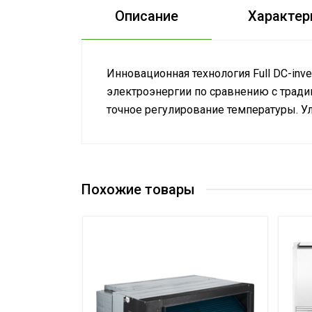
Описание
Характер
Инновационная технология Full DC-inv
электроэнергии по сравнению с тради
точное регулирование температуры. У
Эффективен для помещ. площадью д
Макс. производительность охлаждени
Макс. производительность обогрева
Похожие товары
Хладагент
Номинальная производительность ох
Номинальная производительность об
Уровень шума внутр. блока
Гарантийный срок