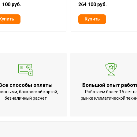
ьта
Да
 100 руб.
264 100 руб.
Да
я
Да
1,0 °С
900 м
Да
Да
Да
Да
Все способы оплаты
Большой опыт рабо
Да
личными, банковской картой,
Работаем более 15 лет н
безналичный расчет
рынке климатической техн
ока
Да
Да
Да
Да