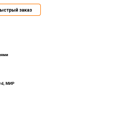
иями
ard, МИР