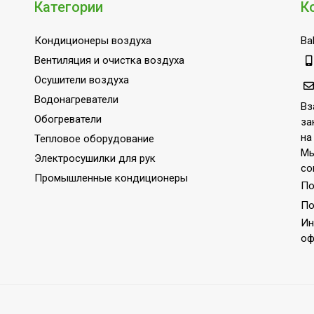
Категории
К
зи пульта управления)
Да
зи устройства)
Да
Кондиционеры воздуха
Bal
Да
Вентиляция и очистка воздуха
Да
Осушители воздуха
Да
Водонагреватели
Вз
Обогреватели
Да
за
на
Тепловое оборудование
Да
Мы
Электросушилки для рук
A++
со
Промышленные кондиционеры
По
сти
Да
По
Напол
Ин
),BTU
18 000
оф
лаждение),BTU
18 000
грева
5.7 Вт
хлаждения
5.3 Вт