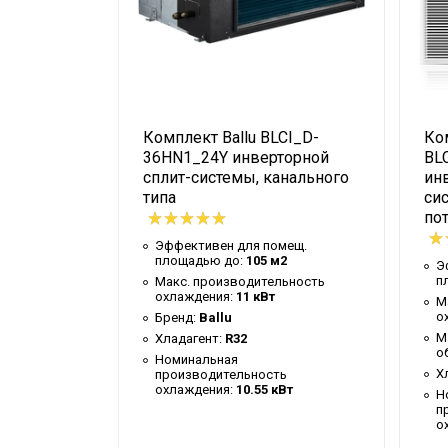
Бренд
Макс. рабочая температура воздуха д
Мин. рабочая температура воздуха дл
Тип блока
chine
Комплект Ballu BLCI_D-
Ком
Цвет корпуса внешнего блока
U_23Y
36HN1_24Y инверторной
BL
Цвет корпуса внутр. блока
т-
сплит-системы, канального
ин
о-
типа
си
Страна производства
по
Инверторная технология
Эффективен для помещ.
площадью до:
105 м2
мещ.
Э
Количество ступеней фильтрации
п
Макс. производительность
охлаждения:
11 кВт
Макс. уровень шума внешнего блока
льность
М
о
Бренд:
Ballu
Вид управления
льность
М
Хладагент:
R32
о
Номинальная
Таймер на включение
Х
производительность
охлаждения:
10.55 кВт
Таймер на отключение
Н
ь
п
т
о
Установка реального времени