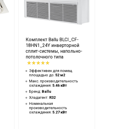
 MACHINE
ьно-потолочный
Комплект Ballu BLCI_CF-
Комплект 
й
18HN1_24Y инверторной
24HN1_24
й
сплит-системы, напольно-
сплит-сис
потолочного типа
типа
Эффективен для помещ.
Эффективе
площадью до:
52 м2
площадью
Макс. производительность
Макс. про
охлаждения:
5.46 кВт
охлаждени
Бренд:
Ballu
Бренд:
Bal
нционное беспроводное
Хладагент:
R32
Хладагент
Номинальная
Номиналь
производительность
производи
охлаждения:
5.27 кВт
охлаждени