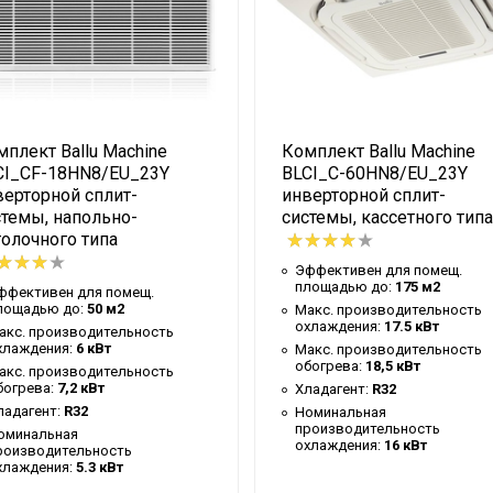
Ballu
ля внешнего блока
52 °С
я внешнего блока
-15 °С
Напол
плект Ballu Machine
Комплект Ballu Machine
Белы
CI_CF-18HN8/EU_23Y
BLCI_C-60HN8/EU_23Y
Белы
верторной сплит-
инверторной сплит-
стемы, напольно-
системы, кассетного типа
КНР
толочного типа
Да
Эффективен для помещ.
площадью до:
175 м2
ффективен для помещ.
1
лощадью до:
50 м2
Макс. производительность
охлаждения:
17.5 кВт
55 дБ
акс. производительность
хлаждения:
6 кВт
Макс. производительность
Диста
обогрева:
18,5 кВт
акс. производительность
богрева:
7,2 кВт
Хладагент:
R32
Да
ладагент:
R32
Номинальная
производительность
Да
оминальная
охлаждения:
16 кВт
роизводительность
хлаждения:
5.3 кВт
Да