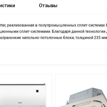
истики
Отзывы
erter, реализованная в полупромышленных сплит-системах B
ционными сплит-системами. Благодаря данной технологии 
льтранонкие напольно-потолочные блоки, толщиной 235 мм
о
50 м2
я
6 кВт
7,2 кВ
R32
лаждения
5.3 кВ
огрева
5.7 кВ
33 дБ
3 года