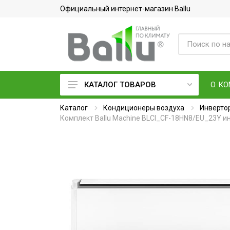
Официальный интернет-магазин Ballu
О К
КАТАЛОГ ТОВАРОВ
Каталог
Кондиционеры воздуха
Кондиционеры воздуха
Инверто
Комплект Ballu Machine BLCI_CF-18HN8/EU_23Y и
Вентиляция и очистка воздуха
Осушители воздуха
Водонагреватели
Обогреватели
Тепловое оборудование
Электросушилки для рук