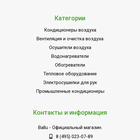
Да
работы
Подмес воздуха с улицы
Да
Категории
Функция интенсивного
Да
Кондиционеры воздуха
охлаждения
Вентиляция и очистка воздуха
Класс энергоэффективности
A++
Осушители воздуха
Система самодиагностики
Водонагреватели
Да
неисправности
Обогреватели
Напольно-
Тепловое оборудование
Вид установки (крепления)
потолочная
Электросушилки для рук
Мощность кондиционера
Промышленные кондиционеры
24 000
(охлаждение),BTU
Базовая мощность
24 000
Контакты и информация
кондиционера (охлаждение),BTU
Потребляемая мощность в
7.62 Вт
Ballu
- Официальный магазин.
режиме нагрева
8 (495) 023-07-89