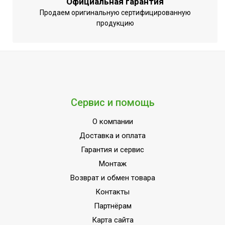
Официальная гарантия
Режим обогрева
Да
Продаем оригинальную сертифицированную
Режим осушения
Да
продукцию
Режим размораживания
Да
внешнего блока
Цифровой дисплей
Да
Подсветка дисплея
Да
Индикация режимов работы
Да
Сервис и помощь
Индикация температуры
О компании
воздуха (вблизи пульта
Да
управления)
Доставка и оплата
Гарантия и сервис
Индикация температуры
Да
воздуха (вблизи устройства)
Монтаж
Возврат и обмен товара
Подсветка пульта
Да
Контакты
Авторестарт при отключении
Да
Партнёрам
питания
Карта сайта
Память заданных параметров