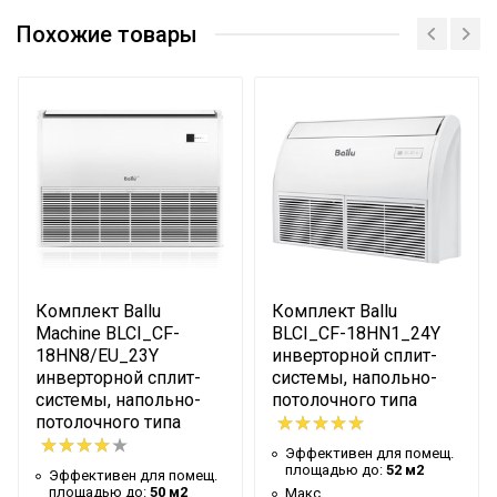
Эффективен для помещ.
70 м2
площадью до
Похожие товары
Макс. производительность
8.2 кВт
охлаждения
Макс. производительность
9,3 кВт
обогрева
Хладагент
R32
Номинальная
производительность
7.03 кВт
охлаждения
Комплект Ballu
Комплект Ballu
Номинальная
7.62 кВт
Machine BLCI_CF-
BLCI_CF-18HN1_24Y
производительность обогрева
18HN8/EU_23Y
инверторной сплит-
Уровень шума внутр. блока
35 дБ
инверторной сплит-
системы, напольно-
системы, напольно-
потолочного типа
Гарантийный срок
3 года
потолочного типа
Бренд
Ballu MACHINE
Эффективен для помещ.
площадью до:
52 м2
Эффективен для помещ.
Макс. рабочая температура
площадью до:
50 м2
Макс.
52 °С