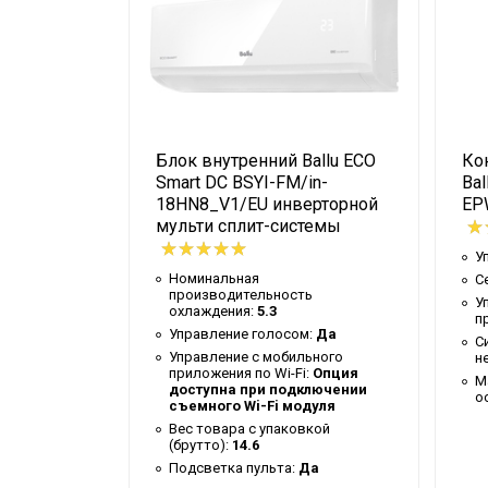
Ширина упаковки товара
Бренд
Макс. потребляемая мощность
Тип блока
llu BA5OI-
Блок внутренний Ballu ECO
Ко
Гарантийный срок
Smart DC BSYI-FM/in-
Bal
Серия
ти сплит-
18HN8_V1/EU инверторной
EP
мульти сплит-системы
Высота товара
У
Уровень шума внутр. блока
Номинальная
С
ь
производительность
Хладагент
У
охлаждения:
5.3
п
ьного
Управление голосом:
Да
Wi-Fi модуль
С
:
Опция
Управление c мобильного
н
ключении
Глубина товара
приложения по Wi-Fi:
Опция
М
дуля
доступна при подключении
о
Срок службы
остики
съемного Wi-Fi модуля
Вес товара с упаковкой
Цвет корпуса внутр. блока
вкой
(брутто):
14.6
Подсветка пульта:
Да
Ширина товара
ратура