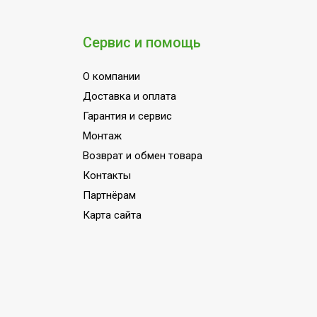
Режим вентиляции
Пульт управления в комплекте
Сервис и помощь
Потребляемая мощность в режиме о
О компании
Напряжение электропитания, В
Доставка и оплата
Вид установки (крепления)
Гарантия и сервис
Область применения
Монтаж
Класс пылевлагозащищенности
Возврат и обмен товара
Страна производства
Контакты
Партнёрам
Карта сайта