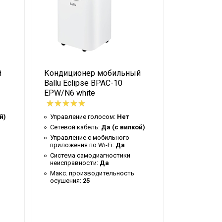
й
Кондиционер мобильный
Блок нару
Ballu Eclipse BPAC-10
FM/out-1
EPW/N6 white
инверторн
системы
й)
Управление голосом:
Нет
Номиналь
Сетевой кабель:
Да (с вилкой)
производи
Управление c мобильного
охлаждени
приложения по Wi-Fi:
Да
Управлени
Система самодиагностики
приложения
неисправности:
Да
доступна
Макс. производительность
съемного 
осушения:
25
Система с
неисправн
Вес товар
(брутто):
3
Мин. рабо