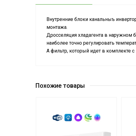
Внутренние блоки канальныъ инверторн
монтажа.
Дросселяция хладагента в наружном б
наиболее точно регулировать темпера
А фильтр, который идет в комплекте 
Руководство по эксплуатации
Номинальная производительность ох
Сертификат
Сетевой кабель
Управление c мобильного приложения 
Похожие товары
Вес товара с упаковкой (брутто)
Таймер на отключение
Высота упаковки товара
Таймер на включение
Глубина упаковки товара