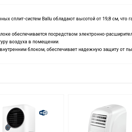
ых сплит-систем Ballu обладают высотой от 19,8 см, что г
локе обеспечивается посредством электронно-расширитель
туру воздуха в помещении.
с внутренним блоком, обеспечивает надежную защиту от пы
лаждения
10.55
Нет
по Wi-Fi
Опция доступна при подключени
78.5
Да
64
Да
100