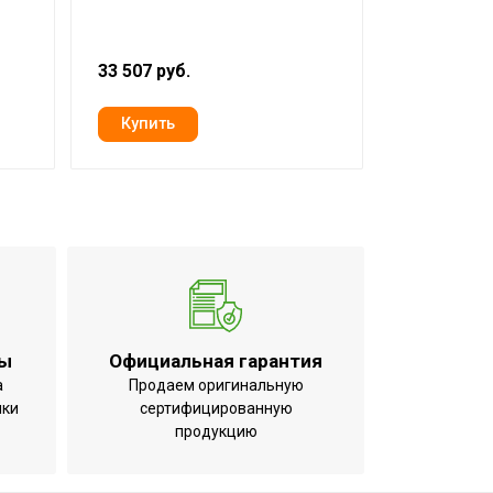
воздуха д
-20
33 507 руб.
69 919 руб
)
ты
Официальная гарантия
а
Продаем оригинальную
ики
сертифицированную
продукцию