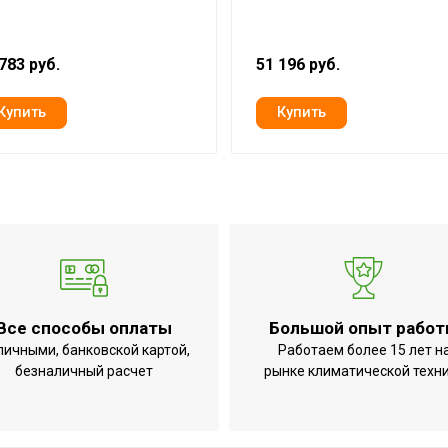
о
105
B
783 руб.
51 196 руб.
Дистанционное проводное
Да
Да
Да
лаждение),BTU
36 000
я
11
Да (выносной пульт управления
Да
Все способы оплаты
Большой опыт рабо
12
личными, банковской картой,
Работаем более 15 лет н
безналичный расчет
рынке климатической техн
1700
екте
Нет
грева
3080