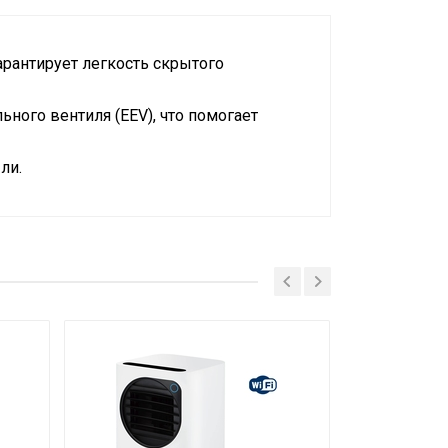
арантирует легкость скрытого
ного вентиля (EEV), что помогает
ли.
и съемного Wi-Fi модуля