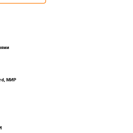
иями
ard, МИР
и