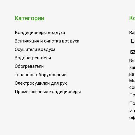
Да
Да
Категории
К
хлаждения
3400
Кондиционеры воздуха
Bal
220 - 240
Вентиляция и очистка воздуха
Потолочная
Осушители воздуха
Кондиционирование
Водонагреватели
Вз
IPX0/ IPX4
Обогреватели
за
КНР
на
Тепловое оборудование
Мы
Электросушилки для рук
со
Промышленные кондиционеры
По
По
Ин
оф