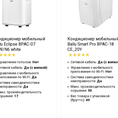
100
Ballu
3.8
Канальный
ндиционер мобильный
Кондиционер мобильны
3 года
lu Eclipse BPAC-07
Ballu Smart Pro BPAC-18
Universal 3 DC
W/N6 white
CE_20Y
39.8
правление голосом:
Нет
Сетевой кабель:
Да (с вилко
37
етевой кабель:
Да (с вилкой)
Управление c мобильного
приложения по Wi-Fi:
Нет
R32
правление c мобильного
риложения по Wi-Fi:
Да
Система самодиагностики
неисправности:
Да
Доп.опция
истема самодиагностики
еисправности:
Да
Макс. производительность
100
осушения:
50
акс. производительность
сушения:
17
Вес товара с упаковкой
10 лет
(брутто):
49
Серый нерж.сталь
100