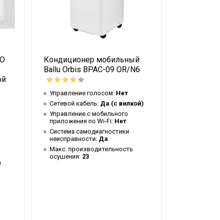
CO
Кондиционер мобильный
Блок внутр
Ballu Orbis BPAC-09 OR/N6
FM/in-07
ой
инверторн
системы
Управление голосом:
Нет
Сетевой кабель:
Да (с вилкой)
Номиналь
Управление c мобильного
производи
приложения по Wi-Fi:
Нет
охлаждени
Система самодиагностики
Управлени
неисправности:
Да
приложения
Макс. производительность
доступна
осушения:
23
съемного 
и
Система с
неисправн
Вес товар
(брутто):
9
Подсветка