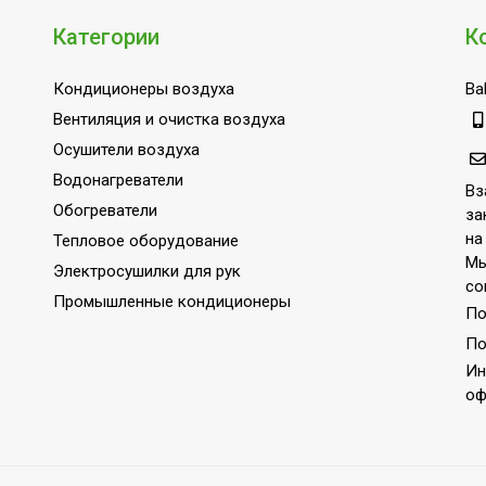
850
Категории
К
екте
Нет
Кондиционеры воздуха
Bal
Нет
Вентиляция и очистка воздуха
грева
1080
Осушители воздуха
Да
Водонагреватели
Вз
Да
Обогреватели
за
хлаждения
1070
на
Тепловое оборудование
Мы
Электросушилки для рук
220
со
Промышленные кондиционеры
Потолочная
По
35
По
Ин
IPX0/ IPX4
оф
КНР