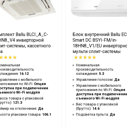
Ballu
1.5
Кассетный
плект Ballu BLCI_A_C-
Блок внутренний Ballu E
3 года
HN8_V4 инверторной
Smart DC BSYI-FM/in-
ьта
Да
ит-системы, кассетного
18HN8_V1/EU инверторн
па
мульти сплит-системы
Universal 3 DC
21.2
оминальная
Номинальная
роизводительность
производительность
38
хлаждения:
16.12
охлаждения:
5.3
правление c мобильного
Управление голосом:
Да
0.65
риложения по Wi-Fi:
Опция
Управление c мобильного
оступна при подключении
R32
приложения по Wi-Fi:
Опция
ъемного Wi-Fi модуля
доступна при подключени
Доп.опция
асса товара с упаковкой
съемного Wi-Fi модуля
брутто):
121.3
Вес товара с упаковкой
100
аймер на отключение:
Да
(брутто):
14.6
ысота упаковки товара:
106.1
Подсветка пульта:
Да
10 лет
100