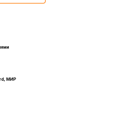
иями
ard, МИР