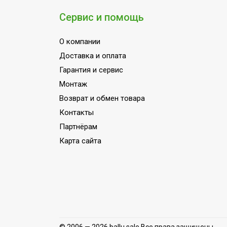
Производительность по воздуху
Сервис и помощь
Набор крепежных элементов в компл
О компании
Наличие BIM модели
Доставка и оплата
Потребляемая мощность в режиме на
Гарантия и сервис
Режим вентиляции
Монтаж
Пульт управления в комплекте
Возврат и обмен товара
Потребляемая мощность в режиме о
Контакты
Партнёрам
Напряжение электропитания, В
Карта сайта
Вид установки (крепления)
ПЛОЩАДЬ ПОМЕЩЕНИЯ до
Класс пылевлагозащищенности
Страна производства