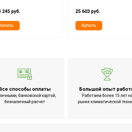
0.65
 245 руб.
25 603 руб.
о
35
0.65
A
2.2
Дистанционное беспроводное
Да
Да
Да
Все способы оплаты
Большой опыт рабо
лаждение),BTU
12 000
личными, банковской картой,
Работаем более 15 лет н
безналичный расчет
рынке климатической техн
я
3.9
Да
Да
4,2