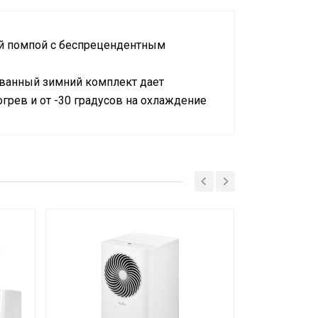
й помпой с беспрецендентным
ованный зимний комплект дает
грев и от -30 градусов на охлаждение
и съемного Wi-Fi модуля