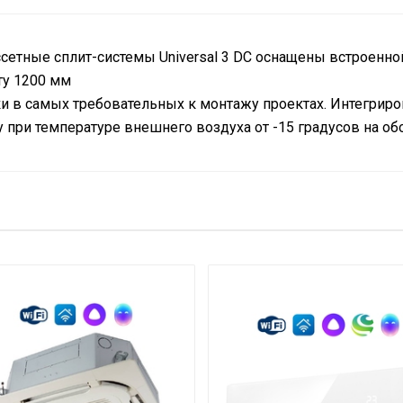
тные сплит-системы Universal 3 DC оснащены встроенно
ту 1200 мм
и в самых требовательных к монтажу проектах. Интегрир
при температуре внешнего воздуха от -15 градусов на обо
лаждения
3.52
по Wi-Fi
Опция доступна при подключени
44.7
Да
34.5
Белый
Да
100
100