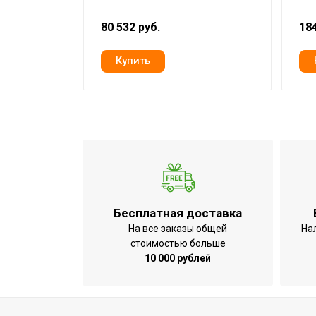
Глубина декоративной панели
80 532 руб.
184
Эффективен для помещ. площадью д
Длина декоративной панели
Класс энергоэффективности
Вес декоративной панели (нетто)
Вид управления
Инверторная технология
Режим обогрева
Режим осушения
Бесплатная доставка
Базовая мощность кондиционера (ох
На все заказы общей
На
стоимостью больше
Макс. производительность охлаждени
10 000 рублей
Цифровой дисплей
Режим SLEEP
Макс. производительность обогрева