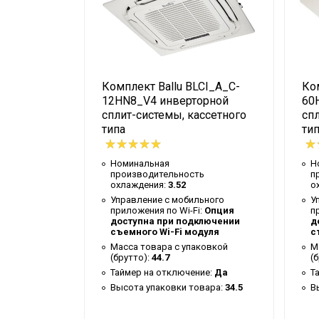
Бренд
Макс. потребляемая мощность
Тип блока
LCI_A_D-
Комплект Ballu BLCI_A_C-
Ком
Гарантийный срок
орной
12HN8_V4 инверторной
60
Регулировка положения жалюзи с пул
анального
сплит-системы, кассетного
спл
типа
ти
Серия
Высота товара
Номинальная
Н
ь
производительность
п
Уровень шума внутр. блока
охлаждения:
3.52
о
т
Управление c мобильного
У
Ширина декоративной панели
приложения по Wi-Fi:
Опция
п
ьного
доступна при подключении
д
Хладагент
:
Опция
съемного Wi-Fi модуля
с
ключении
Wi-Fi модуль
дуля
Масса товара с упаковкой
М
(брутто):
44.7
(
ковкой
Глубина товара
Таймер на отключение:
Да
Т
ие:
Да
Высота упаковки товара:
34.5
В
Срок службы
Ширина товара