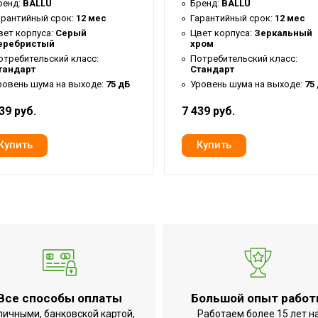
ренд:
BALLU
Бренд:
BALLU
арантийный срок:
12 мес
Гарантийный срок:
12 мес
вет корпуса:
Серый
Цвет корпуса:
Зеркальный
еребристый
хром
отребительский класс:
Потребительский класс:
тандарт
Стандарт
ровень шума на выходе:
75 дБ
Уровень шума на выходе:
75
39 руб.
7 439 руб.
екте
Все способы оплаты
Большой опыт рабо
личными, банковской картой,
Работаем более 15 лет н