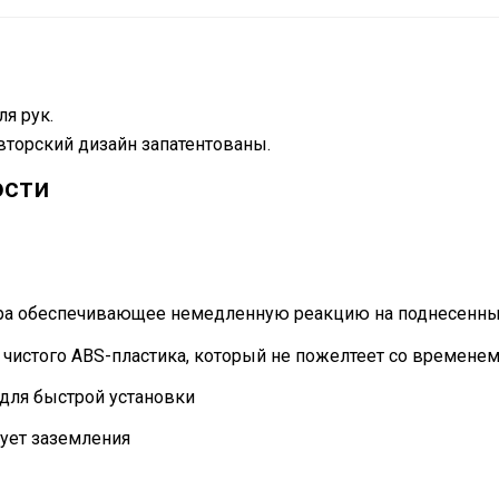
я рук.
торский дизайн запатентованы.
ости
ра обеспечивающее немедленную реакцию на поднесенны
 чистого ABS-пластика, который не пожелтеет со времене
для быстрой установки
бует заземления