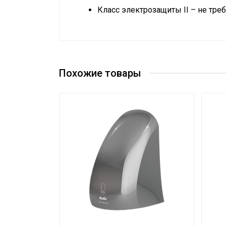
Класс электрозащиты II – не тре
Руководство по эксплуатации
Бренд
Гарантийный срок
Страна производства
Похожие товары
Цвет корпуса
Потребительский класс
Уровень шума на выходе
Макс. потребляемая мощность
Потребляемая мощность в режиме "бе
Макс. скорость потока
Количество режимов нагрева
Класс пылевлагозащищенности
Защита от перегрева