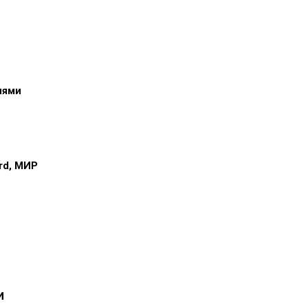
иями
ard, МИР
и