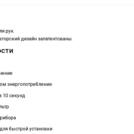
я рук.
торский дизайн запатентованы.
ости
чение
ом энергопотреблении
а 10 секунд
льтр
прибора
для быстрой установки