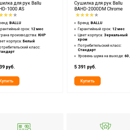
илка для рук Ballu
Сушилка для рук Ballu
HD-1000 AS
BAHD-2000DM Chrome
ренд:
BALLU
Бренд:
BALLU
арантийный срок:
12 мес
Гарантийный срок:
12 мес
трана производства:
КНР
Цвет корпуса:
Зеркальный
хром
вет корпуса:
Белый
Потребительский класс:
отребительский класс:
Стандарт
тандарт
Уровень шума на выходе:
60
39 руб.
5 391 руб.
екте