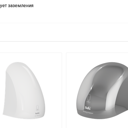
бует заземления
з нагрева"