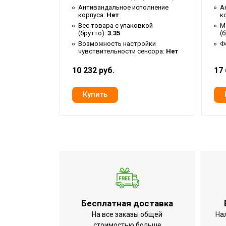
Высота товара
полнение
Антивандальное исполнение
А
корпуса:
Нет
к
Глубина товара
вкой
Вес товара с упаковкой
М
(брутто):
3.35
(
Срок службы
айнерская
Возможность настройки
Ф
чувствительности сенсора:
Нет
Потребляемая мощность в режиме 'бе
10 232 руб.
17 
УТП
Ширина товара
Количество режимов нагрева
УФ-обеззараживание
Фильтры очистки воздуха
Вид управления
Вес товара (нетто)
Температура воздуха на выходе
МОЩНОСТЬ ПОТРЕБЛЕНИЯ до
Бесплатная доставка
На все заказы общей
На
Индикация включения
стоимостью больше