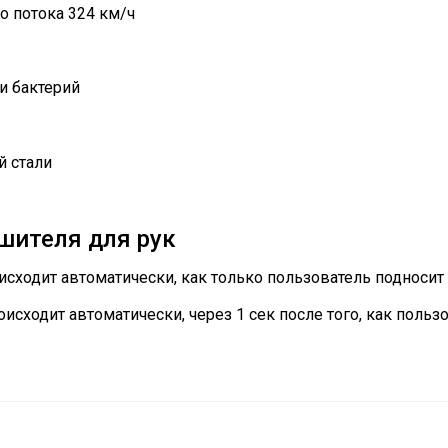
 потока 324 км/ч
и бактерий
 стали
шителя для рук
ходит автоматически, как только пользователь подносит р
сходит автоматически, через 1 сек после того, как польз
90
Да (с вилкой)