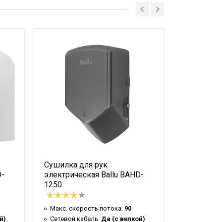
Сушилка для рук
Сушилка д
D-
электрическая Ballu BAHD-
электриче
1250
1500 EVO
Макс. скорость потока:
90
Макс. ско
й)
Сетевой кабель:
Да (с вилкой)
Сетевой к