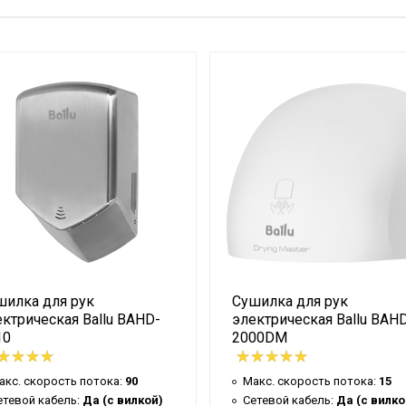
Да
5.56
Дизайнерская
19
Гарантийный талон
28
Серебристый
44.1
1
Ballu
шилка для рук
Сушилка для рук
1
ктрическая Ballu BAHD-
электрическая Ballu BAH
12 мес
10
2000DM
оде
75
акс. скорость потока:
90
Макс. скорость потока:
15
TYPHOON
етевой кабель:
Да (с вилкой)
Сетевой кабель:
Да (с вилко