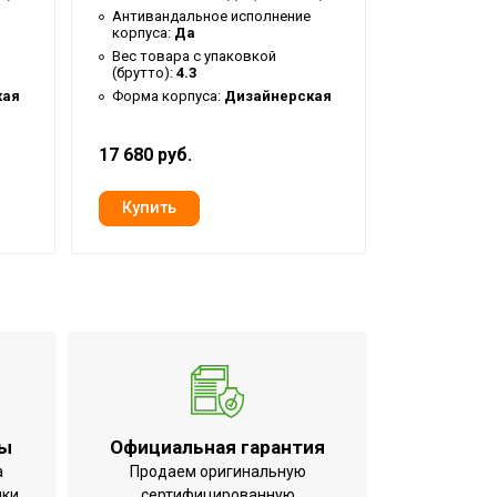
Антивандальное исполнение
Антиванда
корпуса:
Да
корпуса:
Н
Вес товара с упаковкой
Вес товар
(брутто):
4.3
(брутто):
3
кая
Форма корпуса:
Дизайнерская
Возможнос
чувствите
17 680 руб.
10 232 руб
Класс пылевлагозащищенности IPX4
ты
Официальная гарантия
а
Продаем оригинальную
ики
сертифицированную