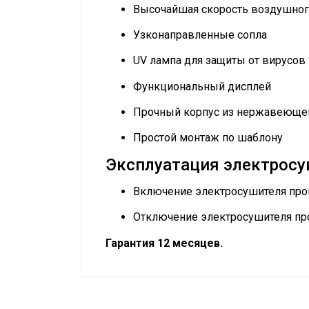
Высочайшая скорость воздушного
Узконаправленные сопла
UV лампа для защиты от вирусов 
Функциональный дисплей
Прочный корпус из нержавеющей
Простой монтаж по шаблону
Эксплуатация электросу
Включение электросушителя проис
Отключение электросушителя прои
Гарантия 12 месяцев.
Руководство по эксплуатации
Макс. скорость потока
Сертификат
Сертификат
Сетевой кабель