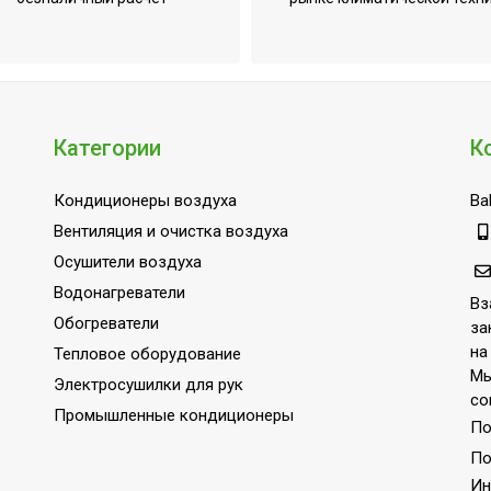
истки)
Нет
Вертикальное
екте
Да
Нет
Категории
К
Нет
Классическая
Кондиционеры воздуха
Bal
220
Вентиляция и очистка воздуха
Настенная
Осушители воздуха
Водонагреватели
Нержавеющая сталь
Вз
Обогреватели
за
Да
на
Тепловое оборудование
Офисное оборудование
Мы
Электросушилки для рук
со
IPX4
Промышленные кондиционеры
По
1
По
https://youtu.be/Ab-CP6xLahI?si=CneT0UmqDs
Ин