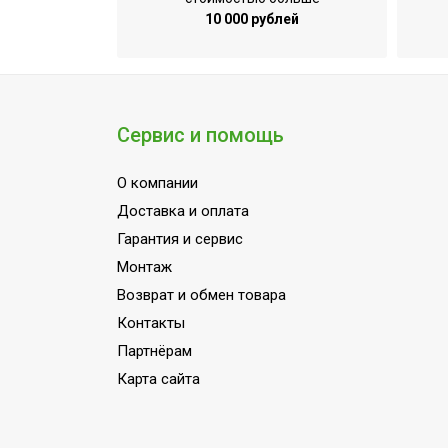
Pre Filter (фильтр предварительной оч
10 000 рублей
Вариант размещения
Набор крепежных элементов в компл
Наличие BIM модели
Сервис и помощь
HEPA (фильтр тонкой очистки)
Тип сушилки
О компании
Напряжение электропитания, В
Доставка и оплата
Вид установки (крепления)
Гарантия и сервис
Монтаж
Материал корпуса
Возврат и обмен товара
Защита от перегрева
Контакты
Область применения
Партнёрам
Класс пылевлагозащищенности
Карта сайта
Длина кабеля
Видео_Обзор_1 (ссылка на youtube)