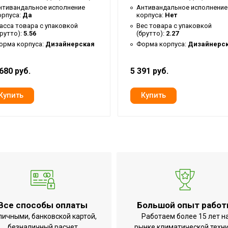
42
нтивандальное исполнение
Антивандальное исполнение
орпуса:
Да
корпуса:
Нет
14
асса товара с упаковкой
Вес товара с упаковкой
брутто):
5.56
(брутто):
2.27
5 лет
орма корпуса:
Дизайнерская
Форма корпуса:
Дизайнерс
з нагрева'
1010
680 руб.
5 391 руб.
Защита от перегрева;Индикация включения;
25.3
1
Да
Нет
Сенсорное
4.46
до 65
1
Все способы оплаты
Большой опыт рабо
личными, банковской картой,
Работаем более 15 лет н
Да
безналичный расчет
рынке климатической техн