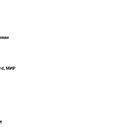
иями
ard, МИР
и