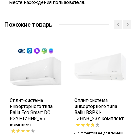
месте нахождения пользователя.
Эффективен для помещ.
23 м2
площадью до
Похожие товары
Макс.
производительность
2.6 кВт
охлаждения
Бренд
Ballu
Хладагент
R32
Номинальная
производительность
2.3 кВт
охлаждения
Сплит-система
Сплит-система
Номинальная
инверторного типа
инверторного типа
производительность
2.3 кВт
Ballu Eco Smart DC
Ballu BSPKI-
обогрева
BSYI-12HN8_V5
13HN8_23Y комплект
комплект
Макс.
производительность
2,8 кВт
Эффективен для помещ.