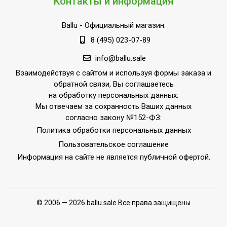
Контакты и информация
Режим размораживания
Да
внешнего блока
Ballu
- Официальный магазин.
Цифровой дисплей
Да
8 (495) 023-07-89
Индикация температуры
info@ballu.sale
воздуха (вблизи пульта
Да
Взаимодействуя с сайтом и используя формы заказа и
управления)
обратной связи, Вы соглашаетесь
Подсветка пульта
Да
на обработку персональных данных.
Мы отвечаем за сохранность Ваших данных
Отключение дисплея
Да
согласно закону №152-ФЗ:
Автоматическое
Да
Политика обработки персональных данных
покачивание жалюзи
Пользовательское соглашение
Авторестарт при
Информация на сайте не является публичной офертой.
Да
отключении питания
Функция интенсивного
Да
охлаждения
© 2006 — 2026 ballu.sale Все права защищены
Функция 'Теплый старт'
Да
Класс