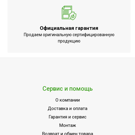
Работает с Алисой
Да
Работает с HOMMYN
Да
Таймер на включение
Да
Официальная гарантия
Таймер на отключение
Да
Продаем оригинальную сертифицированную
продукцию
Регулировка положения
Вертикальное+Горизонталь
жалюзи с пульта
Регулировка
Да
температуры обогрева
Регулировка
температуры
Да
Сервис и помощь
охлаждения
О компании
Точность установки
1,0 °С
температуры
Доставка и оплата
Гарантия и сервис
Макс. расход воздуха
600 м3/час
Монтаж
Мин.
Возврат и обмен товара
производительность
0,7 кВт