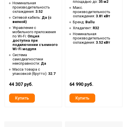
площадью до:
35 м2
Номинальная
обогрева
производительность
Макс.
охлаждения:
3.52
производительность
Уровень шума внутр.
22.5 дБ
охлаждения:
3.81 кВт
Сетевой кабель:
Да (с
блока
вилкой)
Бренд:
Ballu
Управление c
Хладагент:
R32
Вес фреона
600 г
мобильного приложения
Номинальная
по Wi-Fi:
Опция
Мин. поддерживаемая
производительность
доступна при
16 °С
охлаждения:
3.52 кВт
температура
подключении съемного
Wi-Fi модуля
Гарантийный срок
3 года
Система
самодиагностики
Макс. поддерживаемая
неисправности:
Да
30 °С
температура
Масса товара с
упаковкой (брутто):
32.7
Макс. рабочая
44 307 руб.
64 990 руб.
температура воздуха для
43 °С
внешнего блока
Мин. рабочая
температура воздуха для
-15 °С
внешнего блока
Цвет корпуса внешнего