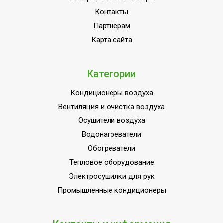
обогрева
Контакты
Партнёрам
Мин.
производительность
0.65 кВт
Карта сайта
охлаждения
Автоматический режим
Да
Категории
Поддержание
Кондиционеры воздуха
температуры вблизи
Да
пульта управления
Вентиляция и очистка воздуха
Осушители воздуха
Количество скоростей
7
воздушного потока
Водонагреватели
Обогреватели
Режим SLEEP
Да
Тепловое оборудование
Режим автоочистки
Да
Электросушилки для рук
Режим вентиляции
Да
Промышленные кондиционеры
Режим обогрева
Да
Режим осушения
Да