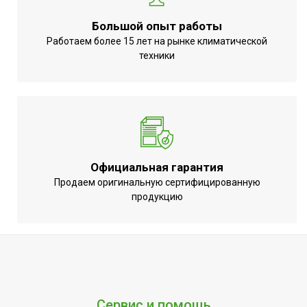
установки)
Пульт управления в
Большой опыт работы
Нет
комплекте
Работаем более 15 лет на рынке климатической
техники
Тип термостата
Электронный
Точность установки
0,1 °С
температуры
Вид управления
Электронное
Индикация температуры
Да
нагрева
Официальная гарантия
Продаем оригинальную сертифицированную
Индикация включения
Да
продукцию
Цифровой дисплей
Да
Подсветка дисплея
Да
Сервис и помощь