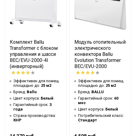
Ступени мощности
0,4; 1,45; 2,5 кВт
нагрева
Макс. потребляемая
2.5 кВт
мощность
Количество режимов
5
Комплект Ballu
Модуль отопительный
нагрева
Transformer с блоком
электрического
управления и шасси
конвектора Ballu
Защита от перегрева
Да
BEC/EVU-2000-4I
Evolution Transformer
Класс
(инверторный)
BEC/EVU-2000
IP24
пылевлагозащищенности
Эффективен для помещ.
Эффективен для помещ.
Аварийное отключение
площадью до:
25 м2
площадью до:
25 м2
при сильном наклоне или
Нет
Бренд:
Ballu
Бренд:
BALLU
опрокидывании
Цвет корпуса:
Белый
Гарантийный срок:
60
мес
Гарантийный срок:
3
Система самодиагностики
года
Нет
Цвет корпуса:
Белый
неисправности
Страна производства:
Потребительский класс:
КНР
Стандарт
Тип нагревательного
HEDGEHOG +
элемента
MICATHERMIC