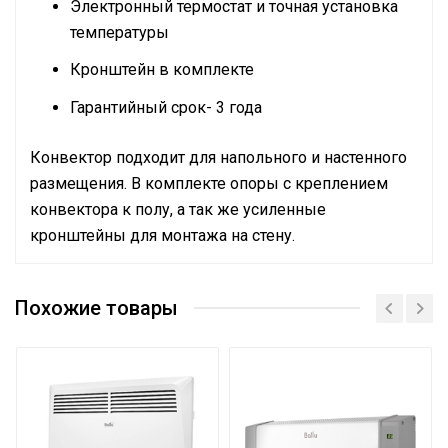
Электронный термостат и точная установка
температуры
Кронштейн в комплекте
Гарантийный срок- 3 года
Конвектор подходит для напольного и настенного
размещения. В комплекте опоры с креплением
конвектора к полу, а так же усиленные
кронштейны для монтажа на стену.
Руководство по эксплуатации
Сетевой кабель
Да (с вилкой)
Сертификат
Похожие товары
Управление c
мобильного приложения
Нет
по Wi-Fi
Тип термостата
Электронный
Вес товара с упаковкой
4.4