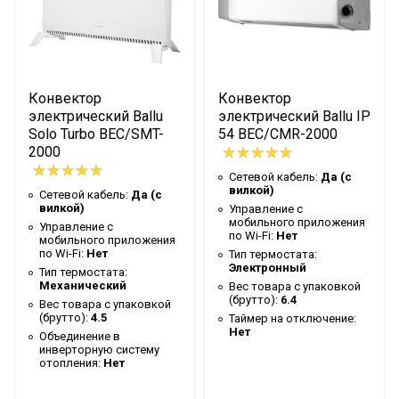
(брутто)
Таймер на отключение
Нет
Высота упаковки товара
60
Глубина упаковки товара
14
Конвектор
Конвектор
Цвет корпуса
Белый
электрический Ballu
электрический Ballu IP
Solo Turbo BEC/SMT-
54 BEC/CMR-2000
Ширина упаковки товара
25
2000
Бренд
Ballu
Сетевой кабель:
Да (с
вилкой)
Сетевой кабель:
Да (с
Макс. потребляемая
вилкой)
Управление c
0.5
мощность
мобильного приложения
Управление c
по Wi-Fi:
Нет
мобильного приложения
Х-образный
по Wi-Fi:
Нет
Тип термостата:
Электронный
Тип нагревательного
монолитный
Тип термостата:
Механический
Вес товара с упаковкой
элемента
нагревательный
(брутто):
6.4
Вес товара с упаковкой
элемент
(брутто):
4.5
Таймер на отключение:
Нет
Объединение в
Гарантийный срок
3 года
инверторную систему
отопления:
Нет
Серия
IP 54