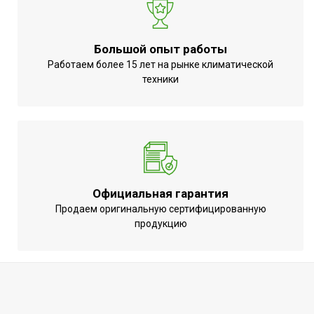
Вид управления
Механическое
Вес товара (нетто)
4.1
Большой опыт работы
Комплект настенного
Работаем более 15 лет на рынке климатической
Да
крепления
техники
Цифровой дисплей
Да
МОЩНОСТЬ
0.5
ПОТРЕБЛЕНИЯ до
Комплект напольной
Да
установки
Официальная гарантия
Напряжение
Продаем оригинальную сертифицированную
220 - 240
электропитания, В
продукцию
Вид установки
Напольная / Настенная
(крепления)
ПЛОЩАДЬ ПОМЕЩЕНИЯ
10
до