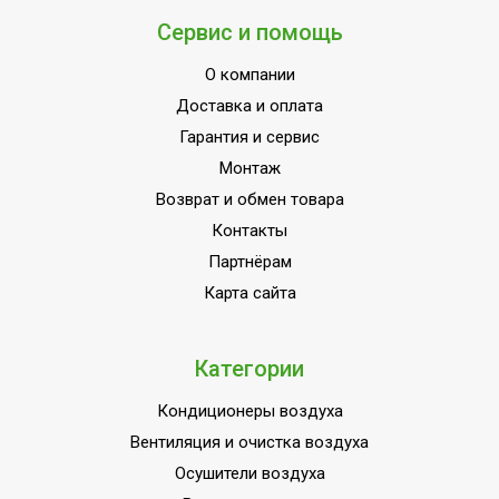
Материал корпуса
Металл
Сервис и помощь
Защита от перегрева
Да
О компании
Область применения
Промышленное
Доставка и оплата
Класс
IP54
Гарантия и сервис
пылевлагозащищенности
Монтаж
Длина кабеля
1.2
Возврат и обмен товара
Страна производства
РОССИЯ
Контакты
Партнёрам
Карта сайта
Категории
Кондиционеры воздуха
Вентиляция и очистка воздуха
Осушители воздуха