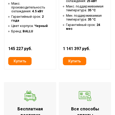
охлаждения:
25 кВт
Макс.
Режим осушения
Да
Макс. поддерживаемая
производительность
температура:
35 °С
охлаждения:
4.5 кВт
Режим обогрева
Нет
Мин. поддерживаемая
Гарантийный срок:
2
температура:
35 °С
Функция автоматического
года
Гарантийный срок:
24
Цвет корпуса:
Черный
удаления конденсата с теплым
Нет
мес
Бренд:
BALLU
воздухом
Функция интенсивного
Нет
охлаждения
145 227 руб.
1 141 397 руб.
Функция реверса направления
Нет
потока
Функция ионизации воздуха
Нет
Класс пылевлагозащищенности
IPX0
Система самодиагностики
Нет
неисправности
Количество ступеней фильтрации
1
Бесплатная
Все способы
Инверторная технология
Нет