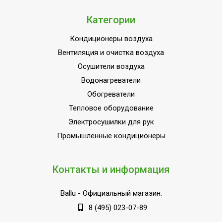
Индикация температуры воздуха
Нет
Категории
(вблизи устройства)
Индикация температуры воздуха
Кондиционеры воздуха
Нет
(вблизи пульта управления)
Вентиляция и очистка воздуха
Индикация заполнения емкости
Нет
Осушители воздуха
Цифровой дисплей
Нет
Водонагреватели
Обогреватели
Индикация включения
Нет
Тепловое оборудование
Подсветка дисплея
Нет
Электросушилки для рук
Хладагент
R410a
Промышленные кондиционеры
Контакты и информация
Ballu
- Официальный магазин.
8 (495) 023-07-89