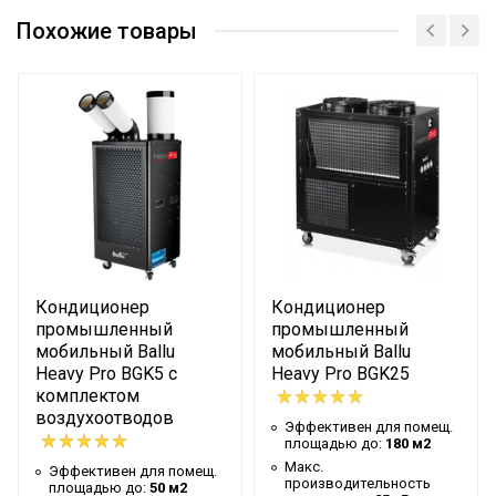
Эффективен для помещ.
70 м2
площадью до
Похожие товары
Макс. производительность
6.5 кВт
охлаждения
Макс. поддерживаемая
35 °С
температура
Мин. поддерживаемая
10 °С
температура
Гарантийный срок
2 года
Цвет корпуса
Черный
Кондиционер
Кондиционер
Бренд
BALLU
промышленный
промышленный
мобильный Ballu
мобильный Ballu
Максимальный уровень шума на
55 дБ
Heavy Pro BGK5 с
Heavy Pro BGK25
выходе
комплектом
Количество скоростей
воздухоотводов
Эффективен для помещ.
2
воздушного потока
площадью до:
180 м2
Макс.
Эффективен для помещ.
Режим SLEEP
Нет
производительность
площадью до:
50 м2