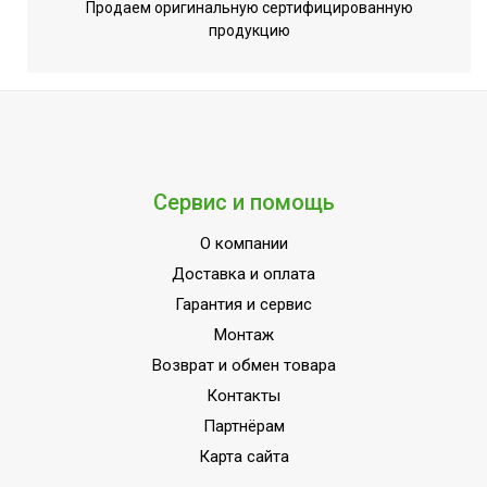
Нет
Продаем оригинальную сертифицированную
комплекте
продукцию
Воздуховод для вывода горячего
Да
воздуха
Пульт управления в комплекте
Нет
Регулировка положения жалюзи с
Нет
пульта
Сервис и помощь
Регулировка температуры
Нет
обогрева
О компании
Регулировка температуры
Доставка и оплата
Нет
охлаждения
Гарантия и сервис
Таймер на отключение
Нет
Монтаж
Установка реального времени
Нет
Возврат и обмен товара
Контакты
Вид управления
Механическое
Партнёрам
Таймер на включение
Нет
Карта сайта
Точность установки температуры
Нет