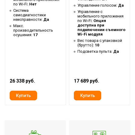
Гарантийный срок
3 года
по Wi-Fi:
Нет
Управление голосом:
Да
Система
Управление c
Серия
Universal 3 DC
самодиагностики
мобильного приложения
неисправности:
Да
по Wi-Fi:
Опция
Высота товара
43.4
доступна при
Макс.
подключении съемного
производительность
Уровень шума внутр.
Wi-Fi модуля
осушения:
17
39
блока
Вес товара с упаковкой
(брутто):
10
Хладагент
R32
Подсветка пульта:
Да
Wi-Fi модуль
Доп.опция
Глубина товара
100
Срок службы
10 лет
26 338 руб.
17 689 руб.
Цвет корпуса внутр.
Белый
блока
Ширина товара
100
Эффективен для помещ.
105
площадью до
Класс
B