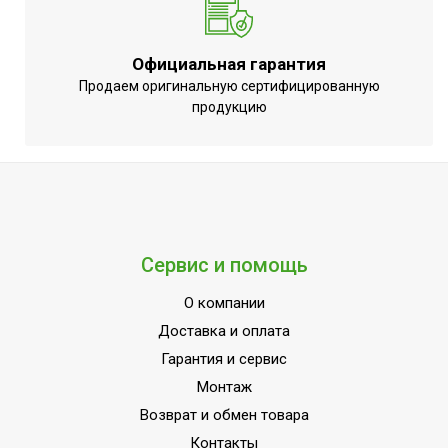
обогрева
Набор крепежных
Нет
Официальная гарантия
элементов в комплекте
Продаем оригинальную сертифицированную
Наличие BIM модели
Нет
продукцию
Потребляемая мощность
3080
в режиме нагрева
Режим вентиляции
Да
Пульт управления в
Да
комплекте
Сервис и помощь
Потребляемая мощность
3400
О компании
в режиме охлаждения
Доставка и оплата
Напряжение
220
Гарантия и сервис
электропитания, В
Монтаж
Вид установки
Напольно-потолочная
Возврат и обмен товара
(крепления)
Контакты