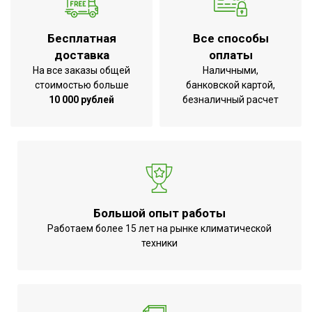
энергоэффективности
Дистанционное
Вид управления
Бесплатная
Все способы
беспроводное
доставка
оплаты
Инверторная технология
Да
На все заказы общей
Наличными,
стоимостью больше
банковской картой,
Режим обогрева
Да
10 000 рублей
безналичный расчет
Режим осушения
Да
Базовая мощность
кондиционера
36 000
(охлаждение),BTU
Макс.
производительность
11
Большой опыт работы
охлаждения
Работаем более 15 лет на рынке климатической
техники
Цифровой дисплей
Да
Режим SLEEP
Да
Макс.
производительность
12