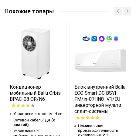
Сетевой кабель
Нет
Похожие товары
Управление c
Опция доступна при
мобильного приложения
подключении
по Wi-Fi
съемного Wi-Fi модуля
Масса товара с
85.5
упаковкой (брутто)
Таймер на отключение
Да
Высота упаковки товара
67.4
Таймер на включение
Да
Глубина упаковки товара
100
Кондиционер
Блок внутренний Ballu
Ширина упаковки товара
100
мобильный Ballu Orbis
ECO Smart DC BSYI-
BPAC-08 OR/N6
FM/in-07HN8_V1/EU
Бренд
Ballu
инверторной мульти
сплит-системы
Макс. потребляемая
Управление голосом:
Нет
3.8
мощность
Сетевой кабель:
Да (с
вилкой)
Номинальная
Тип блока
Напольно-потолочный
производительность
Управление c
охлаждения:
2.1
мобильного приложения