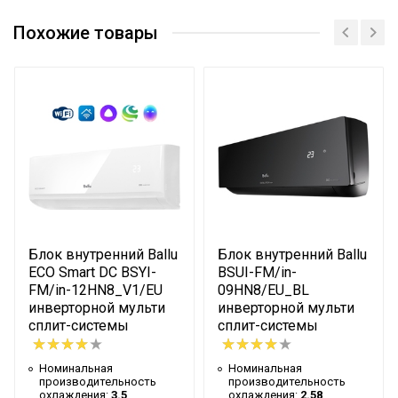
Сетевой кабель
Нет
Сертификат
Похожие товары
Управление c
Опция доступна при
мобильного приложения
подключении
по Wi-Fi
съемного Wi-Fi модуля
Вес товара с упаковкой
55
(брутто)
Таймер на отключение
Да
Высота упаковки товара
44
Таймер на включение
Да
Глубина упаковки товара
100
Блок внутренний Ballu
Блок внутренний Ballu
Ширина упаковки товара
100
ECO Smart DC BSYI-
BSUI-FM/in-
FM/in-12HN8_V1/EU
09HN8/EU_BL
Бренд
Ballu
инверторной мульти
инверторной мульти
сплит-системы
сплит-системы
Макс. потребляемая
1.9
мощность
Номинальная
Номинальная
Тип блока
Напольно-потолочный
производительность
производительность
охлаждения:
3.5
охлаждения:
2.58