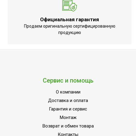
обогрева
Набор крепежных
Нет
Официальная гарантия
элементов в комплекте
Продаем оригинальную сертифицированную
Потребляемая мощность
продукцию
1400
в режиме нагрева
Режим вентиляции
Да
Пульт управления в
Да
комплекте
Потребляемая мощность
1600
Сервис и помощь
в режиме охлаждения
О компании
Напряжение
220 - 240
электропитания, В
Доставка и оплата
Гарантия и сервис
Вид установки
Напольно-потолочная
(крепления)
Монтаж
Возврат и обмен товара
ПЛОЩАДЬ ПОМЕЩЕНИЯ
50
до
Контакты