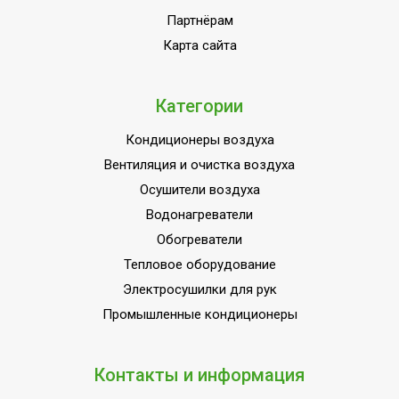
Партнёрам
Область применения
Кондиционирование
Карта сайта
Класс
IPX0/ IPX4
пылевлагозащищенности
Страна производства
КНР
Категории
Кондиционеры воздуха
Вентиляция и очистка воздуха
Осушители воздуха
Водонагреватели
Обогреватели
Тепловое оборудование
Электросушилки для рук
Промышленные кондиционеры
Контакты и информация