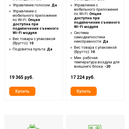
Гарантийный срок
3 года
Управление голосом:
Да
Управление c
мобильного приложения
Управление c
Серия
Universal 3 DC
по Wi-Fi:
Опция
мобильного приложения
доступна при
по Wi-Fi:
Опция
Высота товара
26.6
подключении съемного
доступна при
Wi-Fi модуля
подключении съемного
Уровень шума внутр.
Wi-Fi модуля
Система
32
блока
самодиагностики
Вес товара с упаковкой
неисправности:
Да
(брутто):
10
Хладагент
R32
Вес товара с упаковкой
Подсветка пульта:
Да
(брутто):
10
Wi-Fi модуль
Доп.опция
Мин. рабочая
температура воздуха для
Глубина товара
100
внешнего блока:
-20
Срок службы
10 лет
19 365 руб.
17 224 руб.
Цвет корпуса внутр.
Белый
блока
Ширина товара
100
Эффективен для помещ.
50
площадью до
Класс
A