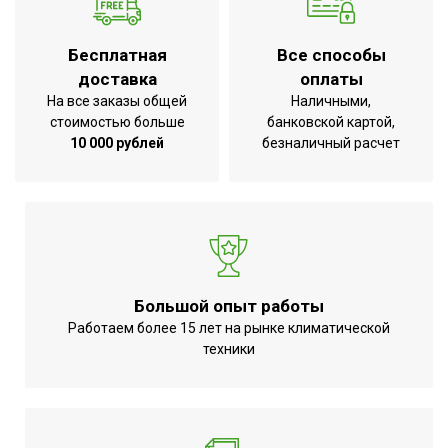
энергоэффективности
Дистанционное
Вид управления
Бесплатная
Все способы
беспроводное
доставка
оплаты
Инверторная технология
Да
На все заказы общей
Наличными,
стоимостью больше
банковской картой,
Режим обогрева
Да
10 000 рублей
безналичный расчет
Режим осушения
Да
Базовая мощность
кондиционера
18 000
(охлаждение),BTU
Макс.
производительность
5.61
Большой опыт работы
охлаждения
Работаем более 15 лет на рынке климатической
техники
Цифровой дисплей
Да
Режим SLEEP
Да
Макс.
производительность
5,94