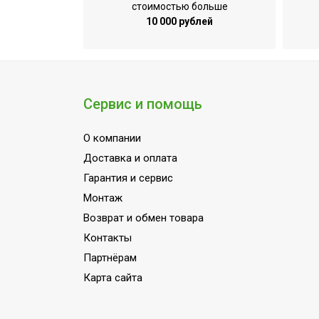
Сбросной клапан в комплекте
стоимостью больше
10 000 рублей
Класс оборудования
Защита от коррозии
Макс. температура воды
Защита от протечек
Сервис и помощь
Мощность теплообменника
О компании
Наличие магниевого анода
Доставка и оплата
Номинальная тепловая мощность нижн
Гарантия и сервис
Количество теплообменников
Монтаж
Толщина теплоизоляции
Возврат и обмен товара
Индикация температуры нагрева
Контакты
Материал бака
Партнёрам
Наличие BIM модели
Карта сайта
Материал теплообменника