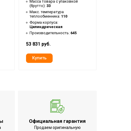
10
Масса товара с упаковкой
(брутто):
33
Макс. тем
теплообме
allu
Макс. температура
теплообменника:
110
Форма кор
/4 (наружная)
Цилиндри
Форма корпуса:
Цилиндрическая
Производи
 лет
Производительность:
645
AQUASTAR INOX-F
53 831 руб.
46 532 руб
/2 (наружная)
07.5
3.5
0 лет
ТЭН установлен
Да
100
5.5
ты
Официальная гарантия
9.6
а
Продаем оригинальную