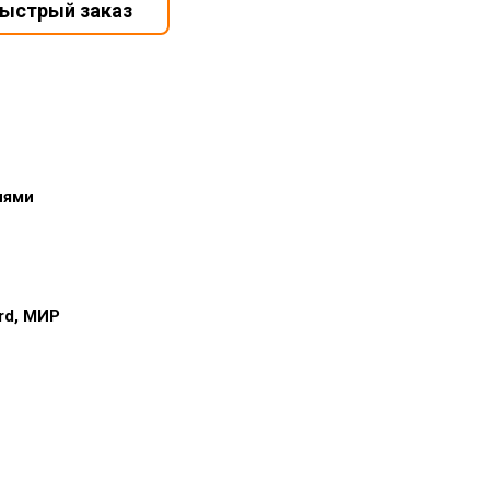
иями
ard, МИР