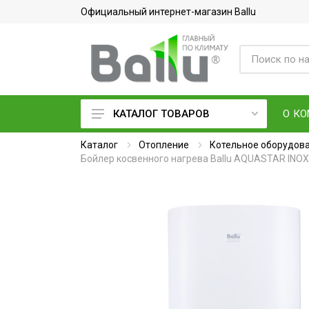
Официальный интернет-магазин Ballu
О К
КАТАЛОГ ТОВАРОВ
Каталог
Кондиционеры воздуха
Отопление
Котельное оборудов
Бойлер косвенного нагрева Ballu AQUASTAR INO
Вентиляция и очистка воздуха
Осушители воздуха
Водонагреватели
Обогреватели
Тепловое оборудование
Электросушилки для рук