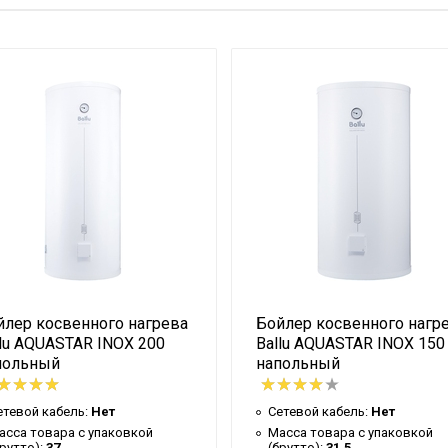
3
6
2
йлер косвенного нагрева
Бойлер косвенного нагр
llu AQUASTAR INOX 200
Ballu AQUASTAR INOX 150
польный
напольный
етевой кабель:
Нет
Сетевой кабель:
Нет
асса товара с упаковкой
Масса товара с упаковкой
брутто):
37
(брутто):
31.5