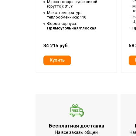
Макс. рабочее давление в теплообме
ковкой
Масса товара с упаковкой
(брутто):
31.7
М
т
Бренд
Макс. температура
0
теплообменника:
110
Ф
Вход/выход теплообменника
Ц
Форма корпуса:
оская
Прямоугольная/плоская
П
Гарантийный срок
Серия
34 215 руб.
58 
Вход/выход ГВС
Высота товара
Глубина товара
Срок службы
Возможность установки ТЭНа
Погружная гильза датчика бойлера
Объем внутреннего бака
Ширина товара
Бесплатная доставка
Вес товара (нетто)
На все заказы общей
На