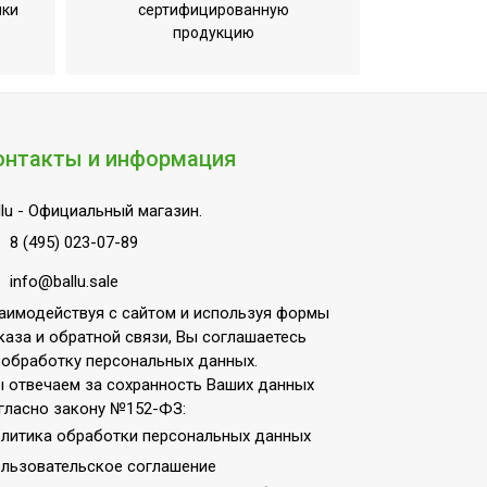
Да
ики
сертифицированную
продукцию
Бойлеры косвенного нагрева
Магниевый анод
90
Нет
онтакты и информация
24
lu
- Официальный магазин.
Да
8 (495) 023-07-89
24
info@ballu.sale
1
аимодействуя с сайтом и используя формы
25-30
каза и обратной связи, Вы соглашаетесь
Нет
 обработку персональных данных.
 отвечаем за сохранность Ваших данных
Нержавеющая сталь
гласно закону №152-ФЗ:
Нет
литика обработки персональных данных
Нерж. сталь
льзовательское соглашение