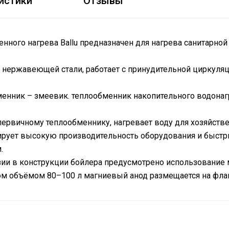
истики
Отзывы
нного нагрева Ballu предназначен для нагрева санитарной
з нержавеющей стали, работает с принудительной циркуля
менник – змеевик. теплообменник накопительного водонаг
 первичному теплообменнику, нагревает воду для хозяйств
ирует высокую производительность оборудования и быстр
.
ии в конструкции бойлера предусмотрено использование 
ом объёмом 80–100 л магниевый анод размещается на фла
Д