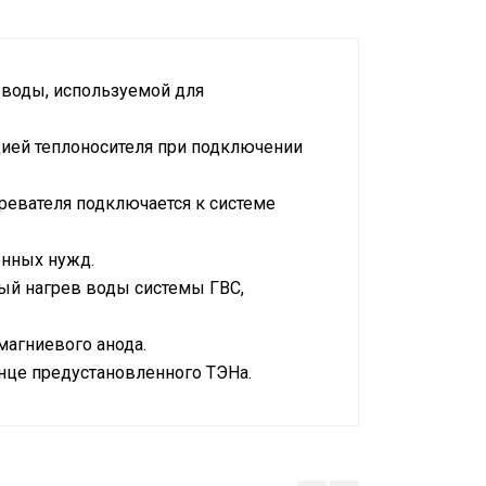
 воды, используемой для
цией теплоносителя при подключении
ревателя подключается к системе
енных нужд.
ый нагрев воды системы ГВС,
магниевого анода.
нце предустановленного ТЭНа.
а (с вилкой)
2