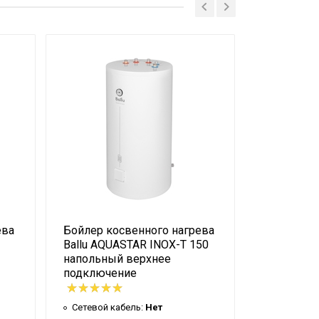
1.7
110
Прямоугольная/плоская
590
2.5
Гарантийный талон
Настенный
,5
37
1
ева
Бойлер косвенного нагрева
Бойлер ко
Белый
Ballu AQUASTAR INOX-T 150
Ballu AQU
6
напольный верхнее
напольны
подключение
113
Сетевой к
ASWX-F 100
Сетевой кабель:
Нет
Масса тов
(брутто):
2