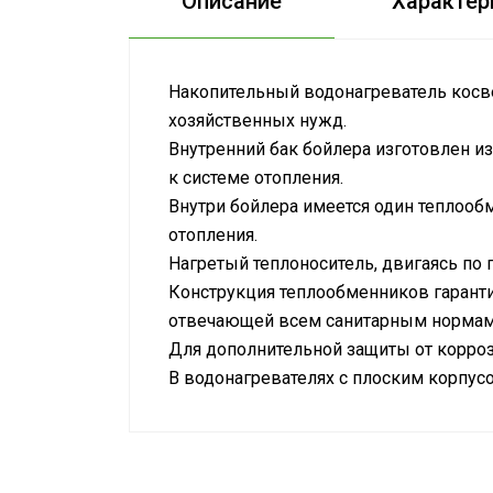
Описание
Характер
Накопительный водонагреватель косве
хозяйственных нужд.
Внутренний бак бойлера изготовлен и
к системе отопления.
Внутри бойлера имеется один теплооб
отопления.
Нагретый теплоноситель, двигаясь по
Конструкция теплообменников гарант
отвечающей всем санитарным нормам
Для дополнительной защиты от корроз
В водонагревателях с плоским корпус
Сетевой кабель
Мощность ТЭНа