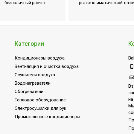
безналичный расчет
рынке климатической техн
Категории
К
Кондиционеры воздуха
Bal
Вентиляция и очистка воздуха
его теплообменника (80/10/45°С)
Осушители воздуха
Водонагреватели
Вз
Обогреватели
за
на
Тепловое оборудование
Мы
Электросушилки для рук
со
Промышленные кондиционеры
По
По