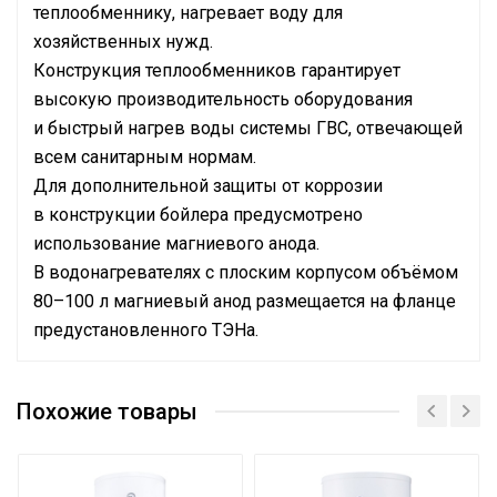
теплообменнику, нагревает воду для
хозяйственных нужд.
Конструкция теплообменников гарантирует
высокую производительность оборудования
и быстрый нагрев воды системы ГВС, отвечающей
всем санитарным нормам.
Для дополнительной защиты от коррозии
в конструкции бойлера предусмотрено
использование магниевого анода.
В водонагревателях с плоским корпусом объёмом
80–100 л магниевый анод размещается на фланце
предустановленного ТЭНа.
Сетевой кабель
Нет
Похожие товары
Масса товара с упаковкой
37
(брутто)
Макс. температура
110