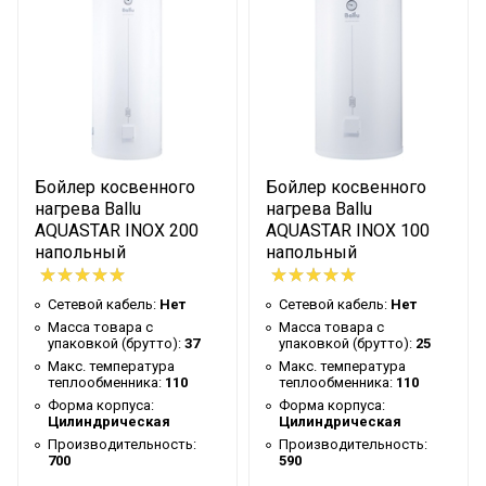
теплообменника
Форма корпуса
Цилиндрическая
Производительность
700
Высота упаковки товара
135.5
Гарантийный
Гарантийный документ
талон
Бойлер косвенного
Бойлер косвенного
Тип монтажа
Напольный
нагрева Ballu
нагрева Ballu
AQUASTAR INOX 200
AQUASTAR INOX 100
Подключение ТЭНа
1,5
напольный
напольный
Глубина упаковки товара
61
Сетевой кабель:
Нет
Сетевой кабель:
Нет
Наличие теплообменника
1
Масса товара с
Масса товара с
упаковкой (брутто):
37
упаковкой (брутто):
25
Цвет корпуса
Белый
Макс. температура
Макс. температура
Макс. рабочее давление в
теплообменника:
110
теплообменника:
110
6
бойлере
Форма корпуса:
Форма корпуса:
Цилиндрическая
Цилиндрическая
Ширина упаковки товара
61
Производительность:
Производительность:
700
590
Артикул
ASWX 200