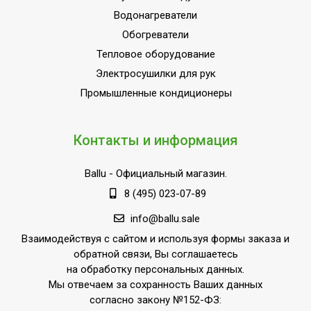
Водонагреватели
Область применения
санитарной
воды
Обогреватели
Тепловое оборудование
Термометр на корпусе
Да
Электросушилки для рук
Вход контура рециркуляции
3/4 (наружная)
Промышленные кондиционеры
Фланец для чистки бойлера
Нет
Регулировочные ножки в
Да
комплекте
Контакты и информация
Страна производства
РОССИЯ
Ballu
- Официальный магазин.
8 (495) 023-07-89
info@ballu.sale
Взаимодействуя с сайтом и используя формы заказа и
обратной связи, Вы соглашаетесь
на обработку персональных данных.
Мы отвечаем за сохранность Ваших данных
согласно закону №152-ФЗ: