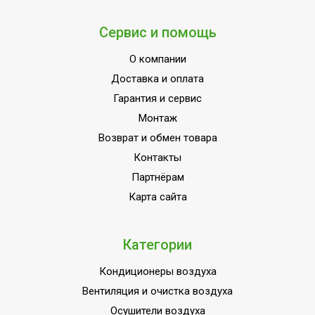
Толщина теплоизоляции
25-30
Сервис и помощь
Индикация температуры
Да
О компании
нагрева
Доставка и оплата
Нержавеющая
Материал бака
Гарантия и сервис
сталь
Монтаж
Наличие BIM модели
Нет
Возврат и обмен товара
Материал теплообменника
Нерж. сталь
Контакты
Площадь нижнего
0.83
Партнёрам
теплообменника
Карта сайта
Магниевый
Защита от накипи
анод
Категории
Вид установки (крепления)
Напольная
Материал корпуса
Сталь
Кондиционеры воздуха
Вентиляция и очистка воздуха
Защита от перегрева
Нет
Осушители воздуха
Нагрев