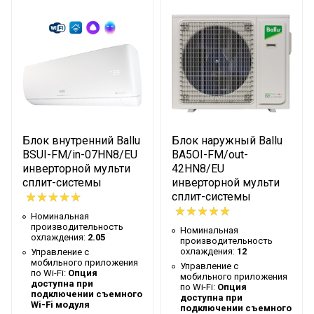
Управление c
Опция доступна при
мобильного приложения
подключении
по Wi-Fi
съемного Wi-Fi модуля
Система
самодиагностики
Да
неисправности
Вес товара с упаковкой
17
(брутто)
Блок внутренний Ballu
Блок наружный Ballu
Мин. рабочая
BSUI-FM/in-07HN8/EU
BA5OI-FM/out-
инверторной мульти
42HN8/EU
температура воздуха для
-15
сплит-системы
инверторной мульти
внешнего блока
сплит-системы
Таймер на отключение
Да
Номинальная
производительность
Номинальная
Работает с Марусей
Да
охлаждения:
2.05
производительность
охлаждения:
12
Управление c
Высота упаковки товара
31.5
мобильного приложения
Управление c
по Wi-Fi:
Опция
Работает с Алисой
Да
мобильного приложения
доступна при
по Wi-Fi:
Опция
подключении съемного
доступна при
Гарантийный документ
Гарантийный талон
Wi-Fi модуля
подключении съемного