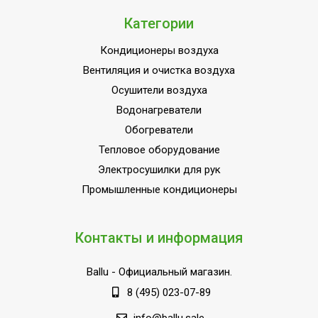
Точность установки
1,0 °С
температуры
Категории
Фильтр
Фильтры очистки
Кондиционеры воздуха
предварительной
воздуха
Вентиляция и очистка воздуха
очистки
Осушители воздуха
Дистанционное
Вид управления
Водонагреватели
беспроводное
Обогреватели
Инверторная технология
Да
Тепловое оборудование
Вес товара (нетто)
14
Электросушилки для рук
Режим обогрева
Да
Промышленные кондиционеры
Режим осушения
Да
Базовая мощность
Контакты и информация
кондиционера
24 000
(охлаждение),BTU
Ballu
- Официальный магазин.
Макс.
8 (495) 023-07-89
производительность
7.3