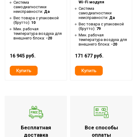
Wi-Fi модуля
Система
Глубина упаковки товара
40
самодиагностики
Система
неисправности:
Да
Ширина упаковки товара
120
самодиагностики
неисправности:
Да
Вес товара с упаковкой
Работает с HOMMYN
(брутто):
10
Да
Вес товара с упаковкой
(брутто):
79
Мин. рабочая
Бренд
Ballu
температура воздуха для
Мин. рабочая
внешнего блока:
-20
температура воздуха для
Макс. потребляемая
внешнего блока:
-20
0.063
мощность
16 945 руб.
171 677 руб.
Тип блока
Настенный
Глубина внутр. блока
0.232
Мощность кондиционера
24 000
(охлаждение),BTU
Гарантийный срок
3 года
Индикация температуры
воздуха (вблизи
Да
устройства)
Бесплатная
Все способы
Индикация температуры
доставка
оплаты