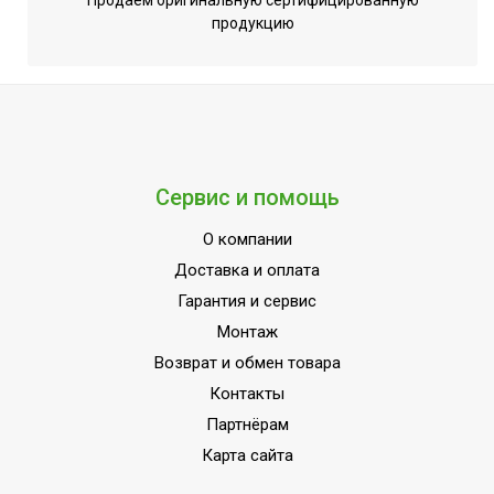
Продаем оригинальную сертифицированную
продукцию
Ширина товара
113.2
Установка реального
Да
времени
Деодорирующий фильтр
Нет
в комплекте
Эффективен для помещ.
Сервис и помощь
70
площадью до
О компании
Моющийся воздушный
Да
Доставка и оплата
фильтр в комплекте
Гарантия и сервис
Класс
A++
Монтаж
энергоэффективности
Возврат и обмен товара
Функция ионизации
Нет
Контакты
воздуха
Партнёрам
Количество ступеней
1
Карта сайта
фильтрации