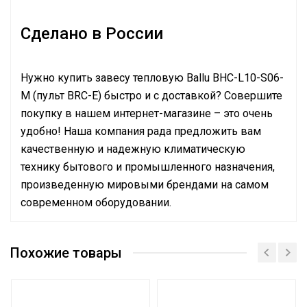
Сделано в России
Нужно купить завесу тепловую Ballu BHC-L10-S06-
M (пульт BRC-E) быстро и с доставкой? Совершите
покупку в нашем интернет-магазине – это очень
удобно! Наша компания рада предложить вам
качественную и надежную климатическую
технику бытового и промышленного назначения,
произведенную мировыми брендами на самом
современном оборудовании.
Руководство по эксплуатации
Бренд
BALLU
Похожие товары
Гарантийный срок
24 мес
Серый
Цвет корпуса
серебристый