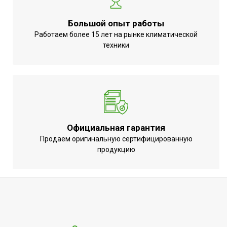
Пульт управления в
Да
комплекте
Большой опыт работы
Вид управления
Электронное
Работаем более 15 лет на рынке климатической
техники
Точность установки
0,5 °С
температуры
Регулировка температуры
Да (электронный
нагрева
регулятор)
Регулировка скорости
Ступенчатая
вращения вентилятора
Официальная гарантия
Индикация включения
Да
Продаем оригинальную сертифицированную
продукцию