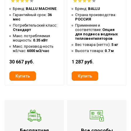
Бренд:
BALLU MACHINE
Бренд:
BALLU
Гарантийный срок:
36
Страна производства:
мес
РОССИЯ
Потребительский класс:
Применение и
Стандарт
соответствие:
Опция
для подвеса водяных
Макс. потребляемая
тепловентиляторов
мощность:
0.35 кВт
Вес товара (нетто):
5 кг
Макс. производ-ность
м3/час:
6000 м3/час
Высота товара:
0.7 м
30 667 руб.
1 287 руб.
Бесплатная
Все способы