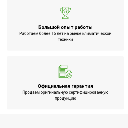
Гарантийный срок
12 мес
Макс. рабочая температура
130
Высота товара
16
Большой опыт работы
Глубина товара
18
Работаем более 15 лет на рынке климатической
Ширина товара
техники
20
Наличие насоса
Нет
Вес товара (нетто)
3
Макс. рабочее давление
10
Материал корпуса
Латунь
Страна производства
РОССИЯ
Официальная гарантия
Продаем оригинальную сертифицированную
Резьба присоединения
3/4
продукцию