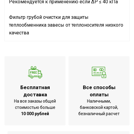
Рекомендуется к применению если ΔP ≤ 40 кПа
Фильтр грубой очистки для защиты
теплообменника завесы от теплоносителя низкого
качества
Руководство по эксплуатации
Тепловые
Назначение и соответствие
завесы
Вес товара с упаковкой (брутто)
3.5
Макс. температура
130
теплоносителя
Бесплатная
Все способы
Высота упаковки товара
11
доставка
оплаты
Глубина упаковки товара
26
На все заказы общей
Наличными,
стоимостью больше
банковской картой,
Ширина упаковки товара
53
10 000 рублей
безналичный расчет
Артикул
BMU-4.0 M
Бренд
Ballu