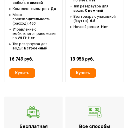
по Wi-Fi:
Нет
кабель с вилкой
Ночной режим
Да
Тип резервуара для
Комплект фильтров:
Да
воды:
Съемный
Макс.
Форма корпуса
Круглая
Вес товара с упаковкой
производительность
(брутто):
6.8
(расход):
450
Таймер на отключение
Да
Ночной режим:
Нет
Управление c
Высота упаковки товара
63.5
мобильного приложения
по Wi-Fi:
Нет
Инновационная
Тип резервуара для
воды:
Встроенный
Используемый принцип
запатентованная 3D
увлажнения воздуха
губка с синтетическими
16 749 руб.
13 956 руб.
волокнами
Гарантийный документ
Гарантийный талон
Глубина упаковки товара
26.5
Тип дисплея
Светящиеся цифры
Цвет корпуса
Белый/Коричневый
Ширина упаковки товара
26.5
Бренд
Ballu
Бесплатная
Все способы
Авторестарт при