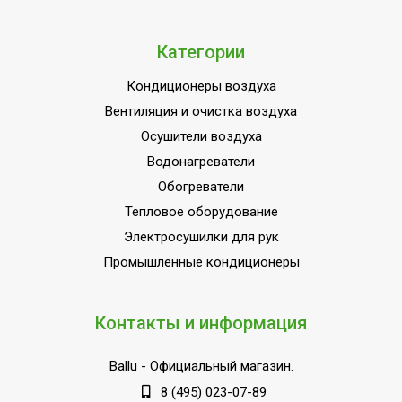
Количество режимов
4
Функция ионизации
Категории
Нет
воздуха
Кондиционеры воздуха
Количество ступеней
4
Вентиляция и очистка воздуха
фильтрации
Осушители воздуха
УФ-обеззараживание
Да
Водонагреватели
Функция ароматизации
Нет
Обогреватели
воздуха
Тепловое оборудование
Active Carbon (фильтр
В комплекте
Электросушилки для рук
угольный)
Промышленные кондиционеры
Вид управления
Сенсорное
Вес товара (нетто)
4.5
Контакты и информация
Макс. потребляемая
50
мощность, Вт
Ballu
- Официальный магазин.
PLASMA (фильтр
Нет
8 (495) 023-07-89
электростатический)