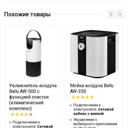
Руководство по эксплуатации
Подключение к
Сетевой кабель с
Сертификат
электросети
вилкой
Похожие товары
Сертификат
Сертификат
Комплект фильтров
Да
Макс.
производительность
450
(расход)
Управление c
мобильного приложения
Нет
по Wi-Fi
Тип резервуара для воды
Встроенный
Увлажнитель воздуха
Мойка воздуха Ballu
TiO2 (фильтр
Да
Ballu AW-500 с
AW-350
фотокаталитический)
функцией очистки
Вес товара с упаковкой
(климатический
Подключение к
5.6
комплекс)
(брутто)
электросети:
Сетевой
кабель с вилкой
Регулировка значения
Управление c
Нет
Подключение к
мобильного приложения
относит. влажности
электросети:
Сетевой