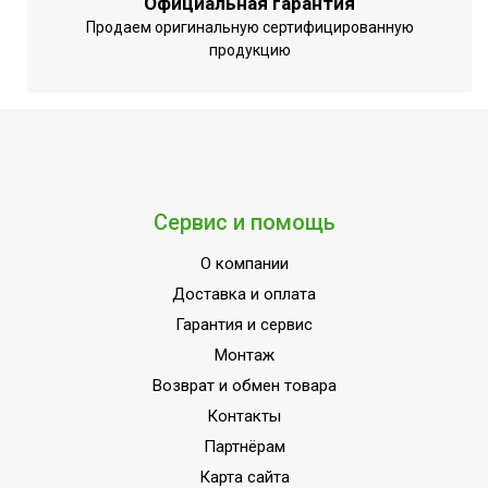
Официальная гарантия
Срок службы
3 года
Продаем оригинальную сертифицированную
Регулировка скорости
продукцию
Да
вращения вентилятора
Антибактериальный
Нет
фильтр
Объем внутреннего бака
5
Автоматический
Сервис и помощь
режим;Индикация
УТП
включения;Подсветка
О компании
дисплея
Доставка и оплата
Ширина товара
22.8
Гарантия и сервис
Эффективен для помещ.
Монтаж
60
площадью до
Возврат и обмен товара
Моющийся воздушный
Контакты
Нет
фильтр в комплекте
Партнёрам
Встроенный гигрометр
Да
Карта сайта