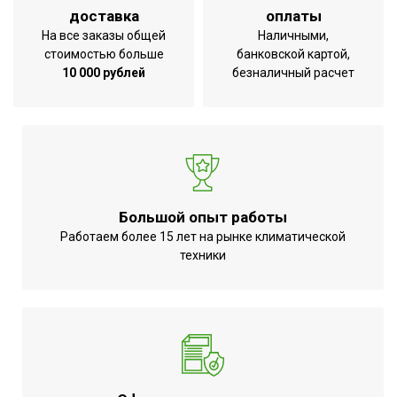
Нет
доставка
оплаты
отключении питания
На все заказы общей
Наличными,
Индикация относит.
стоимостью больше
банковской картой,
влажности воздуха
Да
10 000 рублей
безналичный расчет
(вблизи устройства)
Индикация
Да
обслуживания
Гарантийный срок
12 мес
Инструкция с
В комплекте
Большой опыт работы
гарантийным талоном
Работаем более 15 лет на рынке климатической
Индикация температуры
техники
воздуха (вблизи
Нет
устройства)
Серия
AW-500
Высота товара
56
Глубина товара
22.8