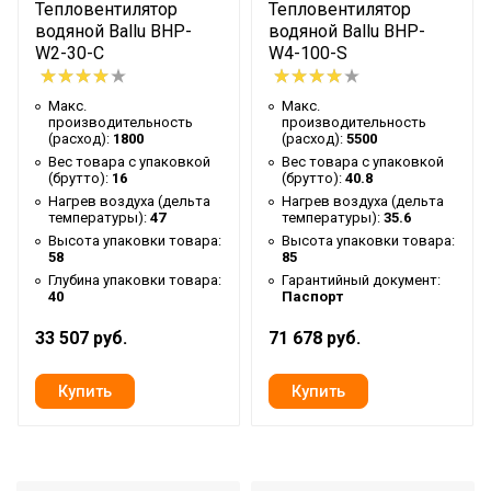
Тепловентилятор
Тепловентилятор
Ширина упаковки товара
61.5
водяной Ballu BHP-
водяной Ballu BHP-
W2-30-C
W4-100-S
Резьба выходного патрубка
3/4
Бренд
Ballu
Макс.
Макс.
производительность
производительность
Макс. потребляемая
(расход):
1800
(расход):
5500
0.3
мощность
Вес товара с упаковкой
Вес товара с упаковкой
(брутто):
16
(брутто):
40.8
Гарантийный срок
3 года
Нагрев воздуха (дельта
Нагрев воздуха (дельта
температуры):
47
температуры):
35.6
Макс. давление в
Высота упаковки товара:
Высота упаковки товара:
16
водопроводе
58
85
Глубина упаковки товара:
Гарантийный документ:
Серия
W2-SF
40
Паспорт
Высота товара
33
33 507 руб.
71 678 руб.
Глубина товара
59
Срок службы
7 лет
Режим 'без нагрева'
Да
УТП
Гарантия 3 года