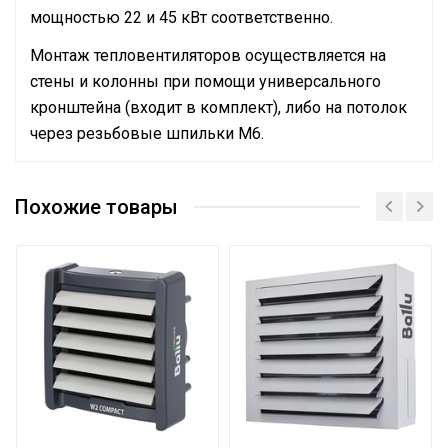
мощностью 22 и 45 кВт соответственно.
Монтаж тепловентиляторов осуществляется на
стены и колонны при помощи универсального
кронштейна (входит в комплект), либо на потолок
через резьбовые шпильки М6.
Руководство по эксплуатации
Макс. производительность
Сертификат
5400
(расход)
Похожие товары
Сертификат
Вес товара с упаковкой
25
(брутто)
Нагрев воздуха (дельта
12
температуры)
Высота упаковки товара
35.5
Гарантийный документ
Гарантийный талон
Глубина упаковки товара
64
Резьба входного патрубка
3/4