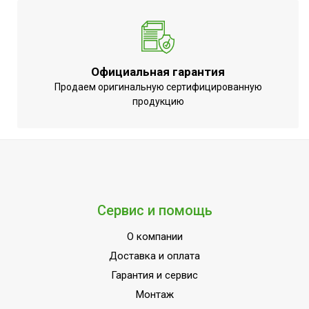
Набор крепежных
Да
элементов в комплекте
Пульт управления в
Доп. опция
комплекте
Официальная гарантия
Напряжение
Продаем оригинальную сертифицированную
220 - 240
электропитания, В
продукцию
Макс. тепловая мощность
37.5
Материал корпуса
ABS-пластик
Промышленное
Область применения
оборудование
Класс
Сервис и помощь
IP54
пылевлагозащищенности
О компании
Страна производства
РОССИЯ
Доставка и оплата
Гарантия и сервис
Монтаж