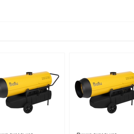
Трехфазная вилка на корпусе
2400
Механический
25.4
Прямоугольная
44
Да
57
Гарантийный талон
45
Желтый
48