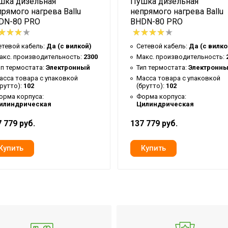
шка дизельная
Пушка дизельная
о потока
Нет
рямого нагрева Ballu
непрямого нагрева Ballu
Ballu
DN-80 PRO
BHDN-80 PRO
Роторный переключатель
етевой кабель:
Да (с вилкой)
Сетевой кабель:
Да (с вилко
36
акс. производительность:
2300
Макс. производительность:
Трубчатый электронагреватель (ТЭН)
ип термостата:
Электронный
Тип термостата:
Электронн
асса товара с упаковкой
Масса товара с упаковкой
2 года
брутто):
102
(брутто):
102
орма корпуса:
Форма корпуса:
Нет
илиндрическая
Цилиндрическая
MASTER
 779 руб.
137 779 руб.
56
Да
41.5
7 лет
375
Да