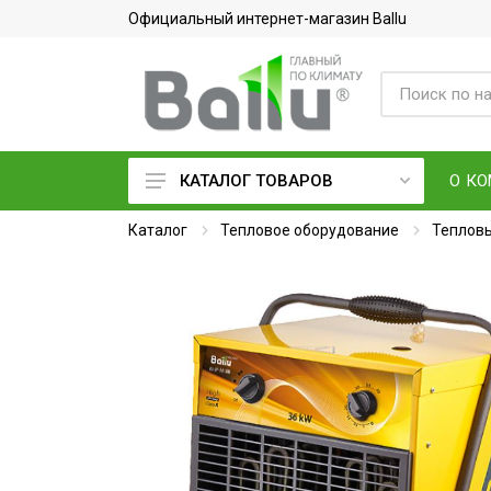
Официальный интернет-магазин Ballu
О К
КАТАЛОГ ТОВАРОВ
Каталог
Кондиционеры воздуха
Тепловое оборудование
Тепловы
Вентиляция и очистка воздуха
Осушители воздуха
Водонагреватели
Обогреватели
Тепловое оборудование
Электросушилки для рук