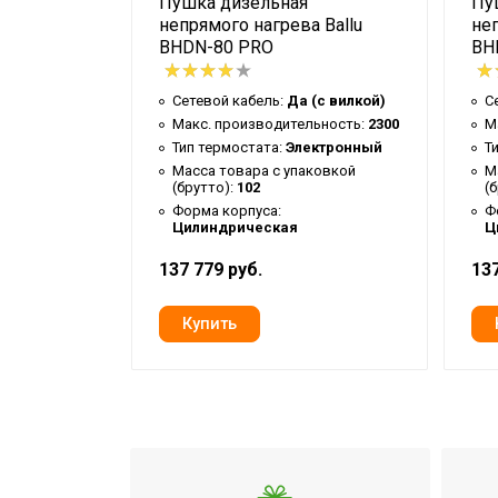
Пушка дизельная
Пу
Независимая регулировка воздушног
 Ballu
непрямого нагрева Ballu
неп
Бренд
BHDN-80 PRO
BH
Вид механического управления
(с вилкой)
Сетевой кабель:
Да (с вилкой)
С
Макс. потребляемая мощность
льность:
2300
Макс. производительность:
2300
М
Тип нагревательного элемента
ектронный
Тип термостата:
Электронный
Т
ковкой
Масса товара с упаковкой
М
Гарантийный срок
(брутто):
102
(
Форма корпуса:
Ф
Регулировка угла наклона
Цилиндрическая
Ц
Серия
137 779 руб.
137
Высота товара
Антикоррозийная обработка корпуса
Глубина товара
Срок службы
Макс. площадь обогрева
Режим 'без нагрева'