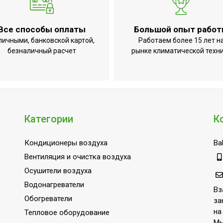
Антикоррозийная обработка корпуса;Защита 
45
Все способы оплаты
Большой опыт рабо
2
личными, банковской картой,
Работаем более 15 лет н
Да (механический регулятор)
безналичный расчет
рынке климатической техн
Механическая регулировка
55
Механическое
е выключения
Да
Категории
К
23.7
Кондиционеры воздуха
Bal
36
Вентиляция и очистка воздуха
Нет
Осушители воздуха
Да
Водонагреватели
Вз
Нет
Обогреватели
за
Да
на
Тепловое оборудование
Мы