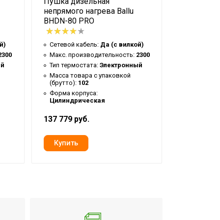
Пушка дизельная
Пушка ди
непрямого нагрева Ballu
непрямого
BHDN-80 PRO
BHDN-80 
й)
Сетевой кабель:
Да (с вилкой)
Сетевой к
2300
Макс. производительность:
2300
Макс. про
ый
Тип термостата:
Электронный
Тип термо
Масса товара с упаковкой
Масса тов
(брутто):
102
(брутто):
1
Форма корпуса:
Форма кор
Цилиндрическая
Цилиндри
137 779 руб.
137 779 ру