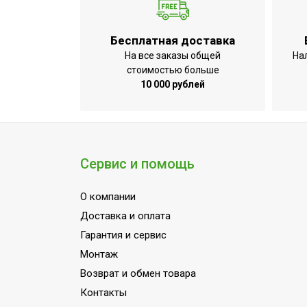
УТП
Ширина товара
Бесплатная доставка
Количество режимов нагрева
На все заказы общей
На
Регулировка температуры
стоимостью больше
10 000 рублей
Точность установки температуры
Потребляемый ток
Вид управления
Безопасное охлаждение ТЭНов посл
Сервис и помощь
Вес товара (нетто)
О компании
МОЩНОСТЬ ПОТРЕБЛЕНИЯ до
Доставка и оплата
Индикация питания
Гарантия и сервис
Регулировка мощности обогрева
Монтаж
Индикация нагрева
Возврат и обмен товара
Режим вентиляции
Контакты