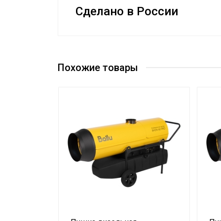
Сделано в России
Руководство по эксплуатации
Подключение к электросети
Сертификат
Макс. производительность (расход)
Тип термостата
Похожие товары
Вес товара с упаковкой (брутто)
Форма корпуса
Нагрев воздуха (дельта температуры)
Ручка для перемещения
Высота упаковки товара
Гарантийный документ
Глубина упаковки товара
Цвет корпуса
Ширина упаковки товара