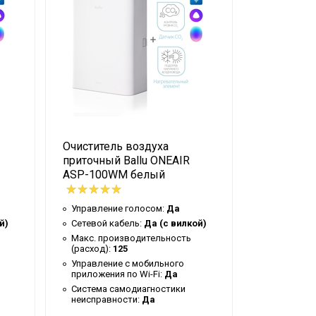
Очиститель воздуха
Очистител
приточный Ballu ONEAIR
приточный
ASP-100WM белый
ASP-100W
Управление голосом:
Да
Управлени
й)
Сетевой кабель:
Да (с вилкой)
Сетевой к
Макс. производительность
Макс. про
(расход):
125
(расход):
1
Управление c мобильного
Управлени
приложения по Wi-Fi:
Да
приложения
Система самодиагностики
Система с
неисправности:
Да
неисправн