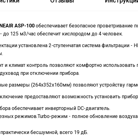
истики
Отзывы
Инструкци
ONEAIR ASP-100
обеспечивает безопасное проветривание 
 до 125 м3/час обеспечит кислородом до 4 человек.
тации установлена 2-ступенчатая система фильтрации - HD-
ы.
 и климат контроль позволяют комфортно использовать пр
духовод при отключении прибора.
ые размеры (264х352х160мм) позволяют устройству гармо
лючение предоставляют возможность установить прибор к
бора обеспечивает инверторный DC-двигатель.
лезных режимов.Turbo-режим - полное обновление воздуха 
 практически бесшумной, всего 19 дБ.