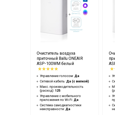
приложения по Wi-Fi
Система
самодиагностики
Да
неисправности
Регулировка
температуры
Да (при устано
подогрева
входящего воздуха
ха
Очиститель воздуха
Оч
ONEAIR
приточный Ballu ONEAIR
пр
Вес товара с
4.65
й
ASP-100WM белый
AS
упаковкой (брутто)
Таймер на
м:
Да
Управление голосом:
Да
У
Да
отключение
(с вилкой)
Сетевой кабель:
Да (с вилкой)
С
льность
Макс. производительность
М
Работает с Марусей
Да
(расход):
125
(
ьного
Управление c мобильного
У
Высота упаковки
42.5
:
Да
приложения по Wi-Fi:
Да
п
товара
остики
Система самодиагностики
С
неисправности:
Да
н
Индикация
Нет