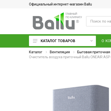
Официальный интернет-магазин Ballu
О К
КАТАЛОГ ТОВАРОВ
Каталог
Кондиционеры воздуха
Вентиляция
Бытовая приточная
Очиститель воздуха приточный Ballu ONEAIR ASP
Вентиляция и очистка воздуха
Осушители воздуха
Водонагреватели
Обогреватели
Тепловое оборудование
Электросушилки для рук