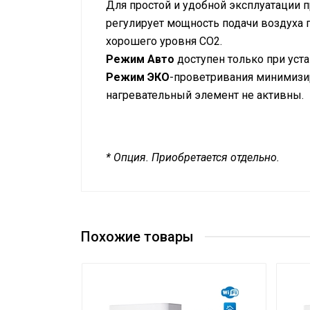
Для простой и удобной эксплуатации
регулирует мощность подачи воздуха 
хорошего уровня CO2.
Режим Авто
доступен только при уст
Режим ЭКО
-проветривания минимизир
нагревательный элемент не активны.
* Опция. Приобретается отдельно.
Руководство по эксплуатации
Управление голосом
Да
Сетевой кабель
Да (с вилкой)
Макс.
Похожие товары
производительность
125
(расход)
Управление c
мобильного
Да