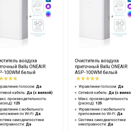
вке нагревательного элемента РТС)
иститель воздуха
Очиститель воздуха
иточный Ballu ONEAIR
приточный Ballu ONEAIR
P-100WM белый
ASP-100WM белый
правление голосом:
Да
Управление голосом:
Да
етевой кабель:
Да (с вилкой)
Сетевой кабель:
Да (с вилко
акс. производительность
Макс. производительность
расход):
125
(расход):
125
правление c мобильного
Управление c мобильного
риложения по Wi-Fi:
Да
приложения по Wi-Fi:
Да
истема самодиагностики
Система самодиагностики
еисправности:
Да
неисправности:
Да