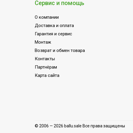
Сервис и помощь
элемент
Глубина упаковки
22.5
О компании
товара
Доставка и оплата
Тип дисплея
Нет
Гарантия и сервис
Цвет корпуса
Серый
Монтаж
Индикация уровня
Возврат и обмен товара
Да
CO2
Контакты
Ширина упаковки
Партнёрам
32
товара
Карта сайта
Автоматическое
отключение при
Да
пожаре
Авто переход в
режим
Нет
воздухоочистителя
© 2006 — 2026 ballu.sale Все права защищены
по уровню СО2